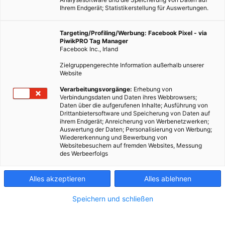
Ihrem Endgerät; Statistikerstellung für Auswertungen.
Targeting/Profiling/Werbung: Facebook Pixel - via
PiwikPRO Tag Manager
Facebook Inc., Irland
Zielgruppengerechte Information außerhalb unserer
Website
Dieser Artikel wurde am 28. April 2010 veröffentlicht und ist
Verarbeitungsvorgänge:
Erhebung von
Verbindungsdaten und Daten ihres Webbrowsers;
möglicherweise nicht mehr aktuell!Energieeffizienz. Die
Daten über die aufgerufenen Inhalte; Ausführung von
Harvard University ist der größte Bezieher von Windenergie
Drittanbietersoftware und Speicherung von Daten auf
ihrem Endgerät; Anreicherung von Werbenetzwerken;
in New England. Zehn Prozent der Energieversorgung…
Auswertung der Daten; Personalisierung von Werbung;
Wiedererkennung und Bewerbung von
Websitebesuchern auf fremden Websites, Messung
Dieser Artikel wurde am 28. April 2010 veröffentlicht
des Werbeerfolgs
und ist möglicherweise nicht mehr aktuell!
Alles akzeptieren
Alles ablehnen
Energieeffizienz.
Die Harvard University ist der größte Bezieher
von Windenergie in New England. Zehn Prozent der
Speichern und schließen
Energieversorgung an den Campussen stammen aus
Windkraft.