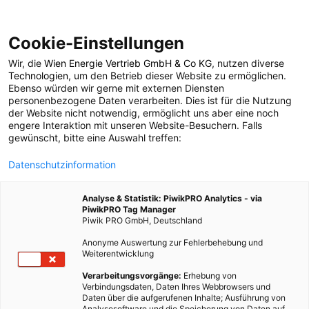
Cookie-Einstellungen
Wir, die
Wien Energie Vertrieb GmbH & Co KG
, nutzen diverse
ENERGIEPOLITIK
Technologien
, um den Betrieb dieser Website zu ermöglichen.
Ebenso würden wir gerne mit externen Diensten
Akademische
personenbezogene Daten verarbeiten. Dies ist für die Nutzung
der Website nicht notwendig, ermöglicht uns aber eine noch
engere Interaktion mit unseren Website-Besuchern. Falls
Windkraft
gewünscht, bitte eine Auswahl treffen:
Datenschutzinformation
28. APRIL 2010
1 MINUTE LESEZEIT
Analyse & Statistik: PiwikPRO Analytics - via
PiwikPRO Tag Manager
Piwik PRO GmbH, Deutschland
Anonyme Auswertung zur Fehlerbehebung und
Weiterentwicklung
Verarbeitungsvorgänge:
Erhebung von
Verbindungsdaten, Daten Ihres Webbrowsers und
Daten über die aufgerufenen Inhalte; Ausführung von
Analysesoftware und die Speicherung von Daten auf