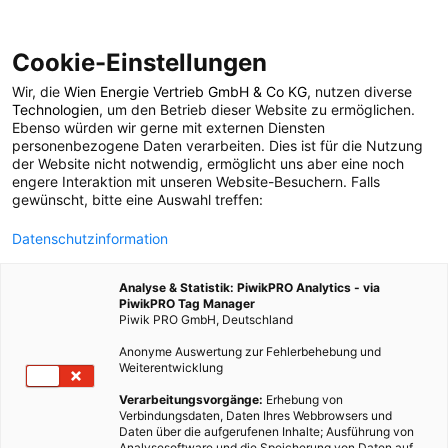
Cookie-Einstellungen
Wir, die
Wien Energie Vertrieb GmbH & Co KG
, nutzen diverse
Architektur
Technologien
, um den Betrieb dieser Website zu ermöglichen.
Ebenso würden wir gerne mit externen Diensten
personenbezogene Daten verarbeiten. Dies ist für die Nutzung
der Website nicht notwendig, ermöglicht uns aber eine noch
409 BEITRÄGE
engere Interaktion mit unseren Website-Besuchern. Falls
gewünscht, bitte eine Auswahl treffen:
Datenschutzinformation
Analyse & Statistik: PiwikPRO Analytics - via
PiwikPRO Tag Manager
Piwik PRO GmbH, Deutschland
Anonyme Auswertung zur Fehlerbehebung und
Weiterentwicklung
Verarbeitungsvorgänge:
Erhebung von
Verbindungsdaten, Daten Ihres Webbrowsers und
Daten über die aufgerufenen Inhalte; Ausführung von
Analysesoftware und die Speicherung von Daten auf