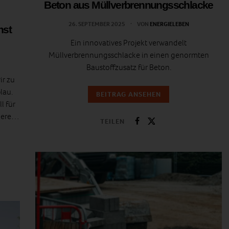
Beton aus Müllverbrennungsschlacke
26. SEPTEMBER 2025
VON
ENERGIELEBEN
nst
Ein innovatives Projekt verwandelt
Müllverbrennungsschlacke in einen genormten
Baustoffzusatz für Beton.
ir zu
lau.
BEITRAG ANSEHEN
l für
ndere…
TEILEN