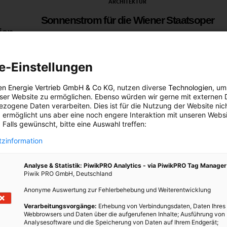
ARCHITEKTUR
Sonnenstrom für die Wiener Staatsoper
ion
5. DEZEMBER 2025
VON
ENERGIELEBEN
Das traditionsreiche Opernhaus wird zum urbanen
e-Einstellungen
Sonnenkraftwerk und zeigt eindrucksvoll, dass auch
utos
denkmalgeschützte Gebäude einen starken Beitrag zur
en Energie Vertrieb GmbH & Co KG
, nutzen diverse
Technologien
, um
trom
Energiewende leisten können.
eser Website zu ermöglichen. Ebenso würden wir gerne mit externen 
von
zogene Daten verarbeiten. Dies ist für die Nutzung der Website nic
 ermöglicht uns aber eine noch engere Interaktion mit unseren Websi
BEITRAG ANSEHEN
 Falls gewünscht, bitte eine Auswahl treffen:
zinformation
TEILEN
Analyse & Statistik: PiwikPRO Analytics - via PiwikPRO Tag Manager
Piwik PRO GmbH, Deutschland
Anonyme Auswertung zur Fehlerbehebung und Weiterentwicklung
Verarbeitungsvorgänge:
Erhebung von Verbindungsdaten, Daten Ihres
Webbrowsers und Daten über die aufgerufenen Inhalte; Ausführung von
Analysesoftware und die Speicherung von Daten auf Ihrem Endgerät;