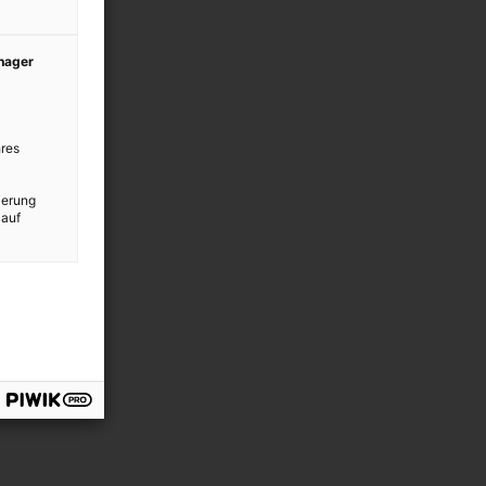
anager
res
ierung
 auf