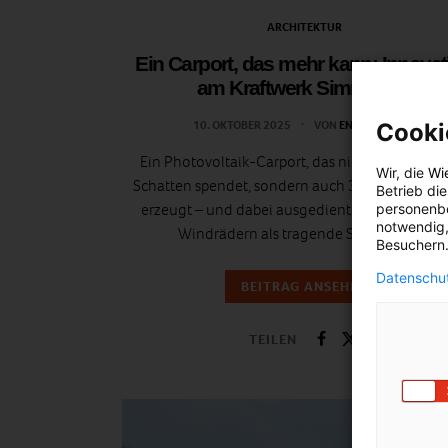
ARCHITEKTUR
Ein Carport, das mehr kann: Innovat
am Kraftwerk Simmering
10. OKTOBER 2025
VON
ENERGIELEBEN
Cooki
Ein Photovoltaik-Carport, das nicht nur 100 A
Wir, die
Wi
Schatten spendet, sondern auch 330 kWp Ökos
Betrieb di
erzeugt – und dabei ausgediente Rotorblätter 
personenbe
notwendig,
Windrädern als tragende Steher nutzt!
Besuchern.
Datenschut
BEITRAG ANSEHEN
TEILEN