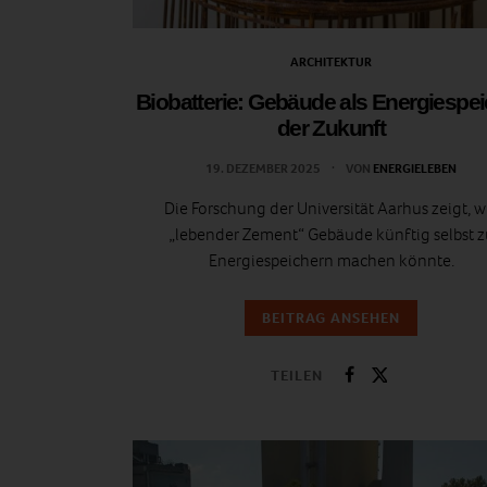
ARCHITEKTUR
Biobatterie: Gebäude als Energiespe
der Zukunft
19. DEZEMBER 2025
VON
ENERGIELEBEN
Die Forschung der Universität Aarhus zeigt, w
„lebender Zement“ Gebäude künftig selbst z
Energiespeichern machen könnte.
BEITRAG ANSEHEN
TEILEN