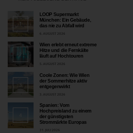
LOOP Supermarkt
München: Ein Gebäude,
1
das nie zu Abfall wird
6. AUGUST 2026
Wien erlebt erneut extreme
Hitze und die Fernkälte
2
läuft auf Hochtouren
5. AUGUST 2026
Coole Zonen: Wie Wien
der Sommerhitze aktiv
3
entgegenwirkt
3. AUGUST 2026
Spanien: Vom
Hochpreisland zu einem
4
der günstigsten
Strommärkte Europas
31. JULI 2026