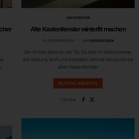
ARCHITEKTUR
icher
Alte Kastenfenster winterfit machen
15. DEZEMBER 2025
VON
ENERGIELEBEN
Der Winter steht vor der Tür. Du sitzt im Wohnzimmer,
ie
die Heizung läuft und trotzdem zieht es kalt durch die
u
alten Kastenfenster.
BEITRAG ANSEHEN
TEILEN