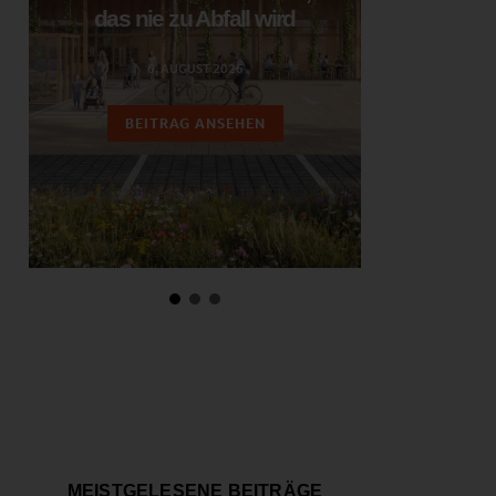
das nie zu Abfall wird
ent
6. AUGUST 2026
3.
BEITRAG ANSEHEN
BEIT
MEISTGELESENE BEITRÄGE