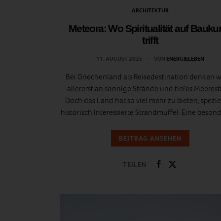
ARCHITEKTUR
Meteora: Wo Spiritualität auf Bauku
trifft
11. AUGUST 2025
VON
ENERGIELEBEN
Bei Griechenland als Reisedestination denken w
allererst an sonnige Strände und tiefes Meeresb
Doch das Land hat so viel mehr zu bieten, speziel
historisch Interessierte Strandmuffel. Eine beso
BEITRAG ANSEHEN
TEILEN