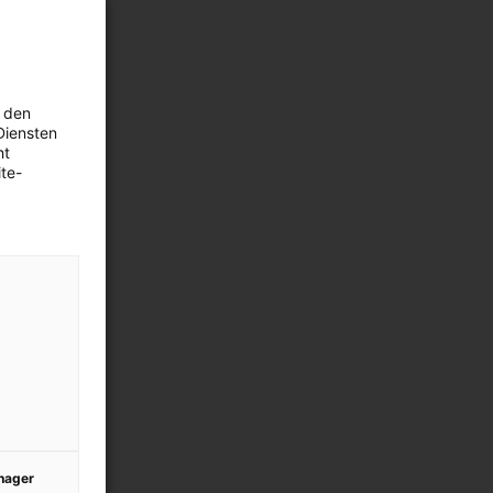
 den
Diensten
ht
te-
anager