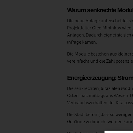
Warum senkrechte Modul
Die neue Anlage unterscheidet si
Projektleiter Oleg Mininkov wiegt
Anlagen. Dadurch eignet sie sich 
infrage kamen.
Die Module bestehen aus
kleiner
vereinfacht und die Zahl potenzie
Energieerzeugung: Strom 
Die senkrechten,
bifazialen
Module
Osten, nachmittags aus Westen. 
Verbrauchsverhalten der Kita pass
Die Stadt betont, dass so
weniger
Gebäude verbraucht werden kann.