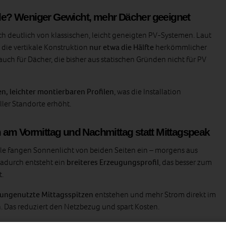
e? Weniger Gewicht, mehr Dächer geeignet
ch deutlich von klassischen, leicht geneigten PV‑Systemen. Laut
 die vertikale Konstruktion
nur etwa die Hälfte
herkömmlicher
auch für Dächer, die bisher aus statischen Gründen nicht für PV
en, leichter montierbaren Profilen
, was die Installation
ller Standorte erhöht.
am Vormittag und Nachmittag statt Mittagspeak
 fangen Sonnenlicht von beiden Seiten ein – morgens aus
Dadurch entsteht ein
breiteres Erzeugungsprofil
, das besser zum
t.
 ungenutzte Mittagsspitzen
entstehen und mehr Strom direkt im
 Das reduziert den Netzbezug und spart Kosten.