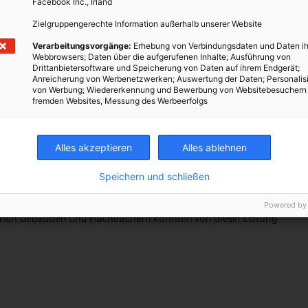
Facebook Inc., Irland
Zielgruppengerechte Information außerhalb unserer Website
 vielen Flachdächern
Verarbeitungsvorgänge:
Erhebung von Verbindungsdaten und Daten ih
Webbrowsers; Daten über die aufgerufenen Inhalte; Ausführung von
Drittanbietersoftware und Speicherung von Daten auf ihrem Endgerät;
grünung und Photovoltaik sinnvoll kombinieren lassen – ohne
Anreicherung von Werbenetzwerken; Auswertung der Daten; Personalis
von Werbung; Wiedererkennung und Bewerbung von Websitebesuchern
fremden Websites, Messung des Werbeerfolgs
 das System leichter ist
il Ost‑West‑Erzeugung Lastprofile besser trifft
Alles akzeptieren
Alles ablehnen
 Begrünung zugänglich bleibt
Speichern und schließen
d Gründach Synergien schaffen
Powered by
lichen Gebäuden und Flachdächern könnten von dieser Lösung