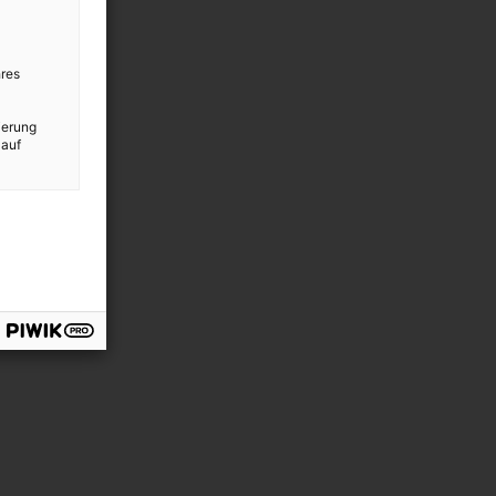
res
ierung
 auf