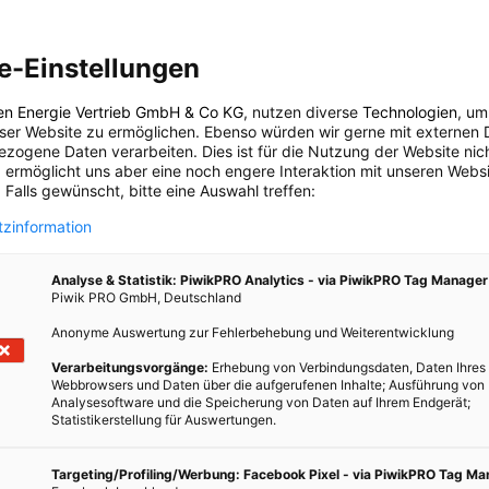
it einer Gesamtleistung von
24
kW
und liefert jährlich rund
Kita selbst benötigt.
e-Einstellungen
ündach bleibt zugänglich
en Energie Vertrieb GmbH & Co KG
, nutzen diverse
Technologien
, um
e Pflege von Gründächern wird durch klassische
eser Website zu ermöglichen. Ebenso würden wir gerne mit externen 
zogene Daten verarbeiten. Dies ist für die Nutzung der Website nic
flanzen wachsen unter Modulen weiter, sind aber schwer
 ermöglicht uns aber eine noch engere Interaktion mit unseren Websi
 Falls gewünscht, bitte eine Auswahl treffen:
es Problem. Laut Katrin Helmchen vom Gartenbauamt ermöglicht
zinformation
eutlich bessere Zugänglichkeit
für die regelmäßige Pflege.
dule kriechen“, um Bewuchs zu entfernen.
Analyse & Statistik: PiwikPRO Analytics - via PiwikPRO Tag Manager
Piwik PRO GmbH, Deutschland
Anonyme Auswertung zur Fehlerbehebung und Weiterentwicklung
weitere Projekte geplant
Verarbeitungsvorgänge:
Erhebung von Verbindungsdaten, Daten Ihres
ls Startpunkt. Drei weitere Gründächer sollen ebenfalls mit
Webbrowsers und Daten über die aufgerufenen Inhalte; Ausführung von
 werden.
Analysesoftware und die Speicherung von Daten auf Ihrem Endgerät;
Statistikerstellung für Auswertungen.
e bereits übertroffen: 2025 installierte das Amt für Hochbau und
istung – mehr als eine Vervierfachung der jährlichen
Targeting/Profiling/Werbung: Facebook Pixel - via PiwikPRO Tag M