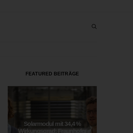
FEATURED BEITRÄGE
Solarmodul mit 34,4 %
LOOP
Wirkungsgrad: Fraunhofer
München