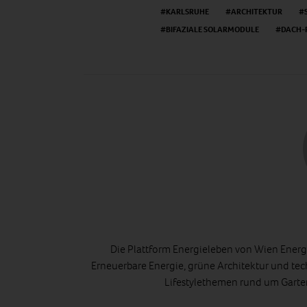
KARLSRUHE
ARCHITEKTUR
BIFAZIALE SOLARMODULE
DACH-
Die Plattform Energieleben von Wien Energi
Erneuerbare Energie, grüne Architektur und tec
Lifestylethemen rund um Gart