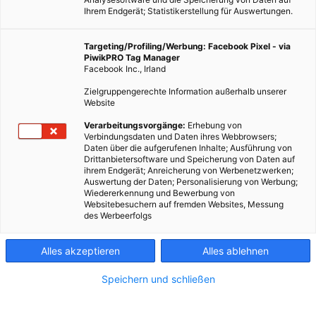
Ihrem Endgerät; Statistikerstellung für Auswertungen.
Targeting/Profiling/Werbung: Facebook Pixel - via
PiwikPRO Tag Manager
Facebook Inc., Irland
Zielgruppengerechte Information außerhalb unserer
Website
Verarbeitungsvorgänge:
Erhebung von
Verbindungsdaten und Daten ihres Webbrowsers;
Daten über die aufgerufenen Inhalte; Ausführung von
Drittanbietersoftware und Speicherung von Daten auf
ihrem Endgerät; Anreicherung von Werbenetzwerken;
Auswertung der Daten; Personalisierung von Werbung;
Wiedererkennung und Bewerbung von
Websitebesuchern auf fremden Websites, Messung
des Werbeerfolgs
ARCHITEKTUR
Alles akzeptieren
Alles ablehnen
In Karlsruhe werden senkrechte Solarmodule mit
bestehenden Gründächern kombiniert
Speichern und schließen
4. JUNI 2026
VON
ENERGIELEBEN