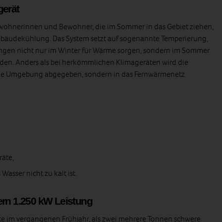
gerät
Bewohnerinnen und Bewohner, die im Sommer in das Gebiet ziehen,
Gebäudekühlung. Das System setzt auf sogenannte Temperierung,
ngen nicht nur im Winter für Wärme sorgen, sondern im Sommer
rden. Anders als bei herkömmlichen Klimageräten wird die
ie Umgebung abgegeben, sondern in das Fernwärmenetz
räte,
asser nicht zu kalt ist.
ern 1.250 kW Leistung
te im vergangenen Frühjahr, als zwei mehrere Tonnen schwere