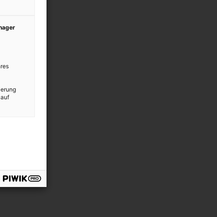
anager
res
ierung
 auf