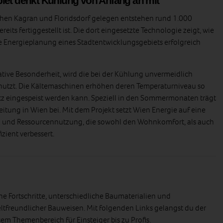
iet denkt Kühlung von Anfang an mit
chen Kagran und Floridsdorf gelegen entstehen rund 1.000
its fertiggestellt ist. Die dort eingesetzte Technologie zeigt, wie
e Energieplanung eines Stadtentwicklungsgebiets erfolgreich
vative Besonderheit, wird die bei der Kühlung unvermeidlich
utzt. Die Kältemaschinen erhöhen deren Temperaturniveau so
etz eingespeist werden kann. Speziell in den Sommermonaten trägt
itung in Wien bei. Mit dem Projekt setzt Wien Energie auf eine
z und Ressourcennutzung, die sowohl den Wohnkomfort, als auch
izient verbessert.
he Fortschritte, unterschiedliche Baumaterialien und
tfreundlicher Bauweisen. Mit folgenden Links gelangst du der
sem Themenbereich für Einsteiger bis zu Profis.