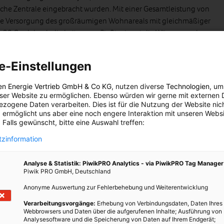
sche Zentrale eingebracht wurden. Mit einer Gesamtleistung von
die Versorgung des großräumigen Wohnareals mit gleichmäßiger
a 20 Grad durch die Leitungen fließt, nimmt die Wärme aus den
t sie ab. Dieses vergleichsweise moderate Temperaturniveau
enswasser und sorgt für ein angenehmes, entspanntes Raumklima
e-Einstellungen
en Energie Vertrieb GmbH & Co KG
, nutzen diverse
Technologien
, um
eser Website zu ermöglichen. Ebenso würden wir gerne mit externen 
zogene Daten verarbeiten. Dies ist für die Nutzung der Website nic
 ermöglicht uns aber eine noch engere Interaktion mit unseren Websi
 Falls gewünscht, bitte eine Auswahl treffen:
zinformation
Analyse & Statistik: PiwikPRO Analytics - via PiwikPRO Tag Manager
Piwik PRO GmbH, Deutschland
Anonyme Auswertung zur Fehlerbehebung und Weiterentwicklung
Verarbeitungsvorgänge:
Erhebung von Verbindungsdaten, Daten Ihres
Webbrowsers und Daten über die aufgerufenen Inhalte; Ausführung von
Analysesoftware und die Speicherung von Daten auf Ihrem Endgerät;