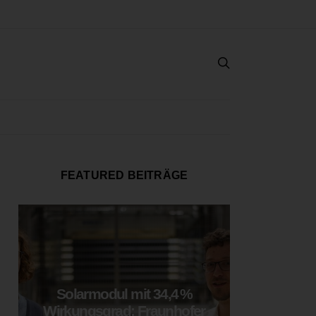
FEATURED BEITRÄGE
Solarmodul mit 34,4 %
LOOP
Wirkungsgrad: Fraunhofer
München