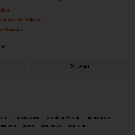
kälte
ck hinter die Kulissen
chen Museum
ner
TWEET
FIZENZ
FERNWÄRME
GEBÄUDEKÜHLUNG
DONAUFELD
KÜHLEN
WIEN
WOHNBAU
KÜHLUNG