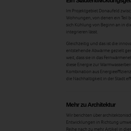
Ein Stadtentwicklungsgeb
Im Projektgebiet Donaufeld zwis
Wohnungen, von denen ein Teil bere
sich Kühlung von Beginn an in di
integrieren lässt.
Gleichzeitig und das ist die inno
entstehende Abwärme gezielt gen
weit, dass sie in das Fernwärmen
diese Energie zur Warmwasserbere
Kombination aus Energieeffizien
die Nachhaltigkeit in der Stadt eff
Mehr zu Architektur
Wir berichten über architektonisc
Entwicklungen in Richtung umwel
Reihe nach zu mehr Artikel in die