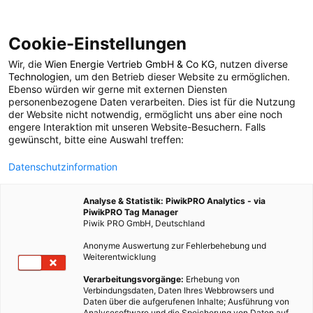
Cookie-Einstellungen
Wir, die
Wien Energie Vertrieb GmbH & Co KG
, nutzen diverse
POSTS BY TAG
Technologien
, um den Betrieb dieser Website zu ermöglichen.
Ebenso würden wir gerne mit externen Diensten
Temperierung
personenbezogene Daten verarbeiten. Dies ist für die Nutzung
der Website nicht notwendig, ermöglicht uns aber eine noch
engere Interaktion mit unseren Website-Besuchern. Falls
gewünscht, bitte eine Auswahl treffen:
1 BEITRAG
Datenschutzinformation
Analyse & Statistik: PiwikPRO Analytics - via
PiwikPRO Tag Manager
Piwik PRO GmbH, Deutschland
Anonyme Auswertung zur Fehlerbehebung und
Weiterentwicklung
Verarbeitungsvorgänge:
Erhebung von
Verbindungsdaten, Daten Ihres Webbrowsers und
Daten über die aufgerufenen Inhalte; Ausführung von
Analysesoftware und die Speicherung von Daten auf