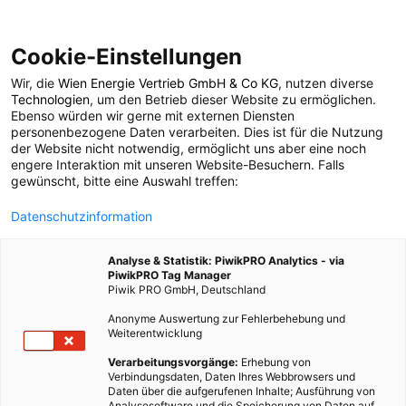
Cookie-Einstellungen
Wir, die
Wien Energie Vertrieb GmbH & Co KG
, nutzen diverse
ARCHITEKTUR
Technologien
, um den Betrieb dieser Website zu ermöglichen.
Ebenso würden wir gerne mit externen Diensten
Biopaneele –
personenbezogene Daten verarbeiten. Dies ist für die Nutzung
der Website nicht notwendig, ermöglicht uns aber eine noch
engere Interaktion mit unseren Website-Besuchern. Falls
Ästhetisch und effektiv
gewünscht, bitte eine Auswahl treffen:
Datenschutzinformation
7. NOVEMBER 2024
2 MINUTEN LESEZEIT
Analyse & Statistik: PiwikPRO Analytics - via
PiwikPRO Tag Manager
Piwik PRO GmbH, Deutschland
Anonyme Auswertung zur Fehlerbehebung und
Weiterentwicklung
Verarbeitungsvorgänge:
Erhebung von
Verbindungsdaten, Daten Ihres Webbrowsers und
Daten über die aufgerufenen Inhalte; Ausführung von
Analysesoftware und die Speicherung von Daten auf