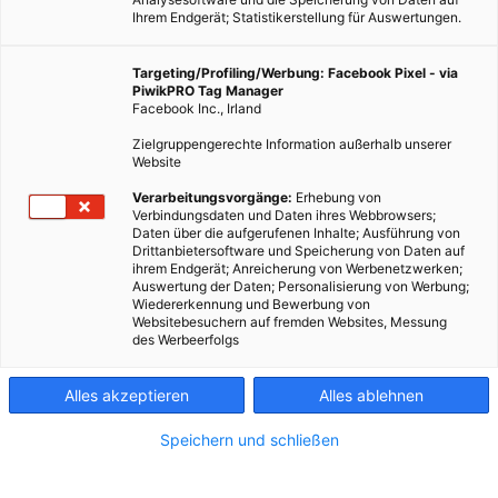
Ihrem Endgerät; Statistikerstellung für Auswertungen.
Targeting/Profiling/Werbung: Facebook Pixel - via
PiwikPRO Tag Manager
Facebook Inc., Irland
Zielgruppengerechte Information außerhalb unserer
Website
Algen-Biopaneele erzeugen Strom, Sauerstoff, Biomasse und
Verarbeitungsvorgänge:
Erhebung von
nehmen CO2 auf.
Verbindungsdaten und Daten ihres Webbrowsers;
Daten über die aufgerufenen Inhalte; Ausführung von
Drittanbietersoftware und Speicherung von Daten auf
Dieser Artikel wurde am 7. November 2024 veröffentlicht
ihrem Endgerät; Anreicherung von Werbenetzwerken;
und ist möglicherweise nicht mehr aktuell!
Auswertung der Daten; Personalisierung von Werbung;
Wiedererkennung und Bewerbung von
Websitebesuchern auf fremden Websites, Messung
Schön gestaltete, energieerzeugende Biopaneele, die
des Werbeerfolgs
Kohlendioxid aufsaugen und Biomasse zur Verwendung als
Brennstoff oder Dünger herauspumpen – das ist die Idee hinter
Alles akzeptieren
Alles ablehnen
dem mexikanischen Start-up
Greenfluidics
und seinen mit
Nanotechnologie verbesserten Mikroalgen-Bioreaktoren.
Speichern und schließen
Die Idee, flache Algentanks an der Außenseite von Gebäuden