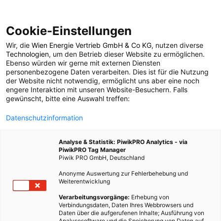
Cookie-Einstellungen
Wir, die
Wien Energie Vertrieb GmbH & Co KG
, nutzen diverse
ERNÄHRUNG
Technologien
, um den Betrieb dieser Website zu ermöglichen.
Ebenso würden wir gerne mit externen Diensten
Butter aus CO2 und
personenbezogene Daten verarbeiten. Dies ist für die Nutzung
der Website nicht notwendig, ermöglicht uns aber eine noch
engere Interaktion mit unseren Website-Besuchern. Falls
Wasserstoff
gewünscht, bitte eine Auswahl treffen:
Datenschutzinformation
6. NOVEMBER 2024
2 MINUTEN LESEZEIT
Analyse & Statistik: PiwikPRO Analytics - via
PiwikPRO Tag Manager
Piwik PRO GmbH, Deutschland
Anonyme Auswertung zur Fehlerbehebung und
Weiterentwicklung
Verarbeitungsvorgänge:
Erhebung von
Verbindungsdaten, Daten Ihres Webbrowsers und
Daten über die aufgerufenen Inhalte; Ausführung von
Analysesoftware und die Speicherung von Daten auf