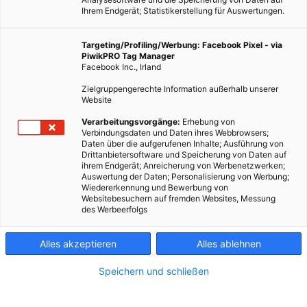
Ihrem Endgerät; Statistikerstellung für Auswertungen.
Targeting/Profiling/Werbung: Facebook Pixel - via
PiwikPRO Tag Manager
Facebook Inc., Irland
Zielgruppengerechte Information außerhalb unserer
Website
Verarbeitungsvorgänge:
Erhebung von
Verbindungsdaten und Daten ihres Webbrowsers;
Butter aus CO2 und Wasserstoff, die auch noch schmeckt wie
Daten über die aufgerufenen Inhalte; Ausführung von
echte Butter? Ein in Kalifornien ansässiges Unternehmen
Drittanbietersoftware und Speicherung von Daten auf
ihrem Endgerät; Anreicherung von Werbenetzwerken;
behauptet, dass das geht.
Auswertung der Daten; Personalisierung von Werbung;
Wiedererkennung und Bewerbung von
Websitebesuchern auf fremden Websites, Messung
Dieser Artikel wurde am 6. November 2024 veröffentlicht
des Werbeerfolgs
und ist möglicherweise nicht mehr aktuell!
Alles akzeptieren
Alles ablehnen
Butter aus Luft statt aus Kuhmilch? Ein in Kalifornien
ansässiges Unternehmen behauptet, ein komplexes Verfahren
Speichern und schließen
entwickelt zu haben, mit dem eine milchfreie Butter-
Alternative hergestellt werden kann. Das ist an sich nichts