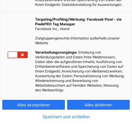
Ihrem Endgerät; Statistikerstellung für Auswertungen.
Targeting/Profiling/Werbung: Facebook Pixel - via
PiwikPRO Tag Manager
Facebook Inc., Irland
Müssen Solarzellen immer schwarz sein?
Zielgruppengerechte Information außerhalb unserer
Website
Dieser Artikel wurde am 10. Juni 2025 veröffentlicht
Verarbeitungsvorgänge:
Erhebung von
und ist möglicherweise nicht mehr aktuell!
Verbindungsdaten und Daten ihres Webbrowsers;
Daten über die aufgerufenen Inhalte; Ausführung von
Drittanbietersoftware und Speicherung von Daten auf
Die innovative Idee eines Forscherteams des
Fraunhofer ISE
ihrem Endgerät; Anreicherung von Werbenetzwerken;
bunte PV-Module für Gebäude zu realisieren, wurde 2024 mit
Auswertung der Daten; Personalisierung von Werbung;
Wiedererkennung und Bewerbung von
dem Joseph-von-Fraunhofer-Preis prämiert. Als
Websitebesuchern auf fremden Websites, Messung
Fassadenelemente lässt sich die MorphoColor-Beschichtungen
des Werbeerfolgs
beinahe unsichtbar und ohne entscheidenden
Wirkungsgradverlust in Außenwände integrieren. Es handelt
Alles akzeptieren
Alles ablehnen
sich dabei um farbige Photovoltaikmodule, die eine
Speichern und schließen
winkelstabile und gesättigte Farbgebung bei minimalem
Wirkungsgradverlust ermöglichen. Ästhetisch wirken die