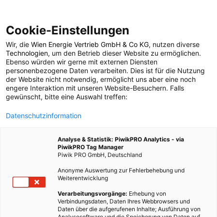
Cookie-Einstellungen
Wir, die
Wien Energie Vertrieb GmbH & Co KG
, nutzen diverse
POSTS BY TAG
Technologien
, um den Betrieb dieser Website zu ermöglichen.
Ebenso würden wir gerne mit externen Diensten
Alternativ energie
personenbezogene Daten verarbeiten. Dies ist für die Nutzung
der Website nicht notwendig, ermöglicht uns aber eine noch
engere Interaktion mit unseren Website-Besuchern. Falls
gewünscht, bitte eine Auswahl treffen:
1 BEITRAG
Datenschutzinformation
Analyse & Statistik: PiwikPRO Analytics - via
PiwikPRO Tag Manager
Piwik PRO GmbH, Deutschland
Anonyme Auswertung zur Fehlerbehebung und
Weiterentwicklung
Verarbeitungsvorgänge:
Erhebung von
Verbindungsdaten, Daten Ihres Webbrowsers und
Daten über die aufgerufenen Inhalte; Ausführung von
Analysesoftware und die Speicherung von Daten auf