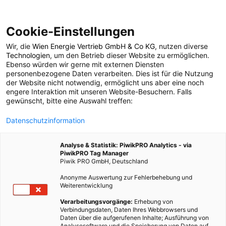
Cookie-Einstellungen
Wir, die
Wien Energie Vertrieb GmbH & Co KG
, nutzen diverse
POSTS BY TAG
Technologien
, um den Betrieb dieser Website zu ermöglichen.
Ebenso würden wir gerne mit externen Diensten
Brustkrebs
personenbezogene Daten verarbeiten. Dies ist für die Nutzung
der Website nicht notwendig, ermöglicht uns aber eine noch
engere Interaktion mit unseren Website-Besuchern. Falls
gewünscht, bitte eine Auswahl treffen:
1 BEITRAG
Datenschutzinformation
Analyse & Statistik: PiwikPRO Analytics - via
PiwikPRO Tag Manager
Piwik PRO GmbH, Deutschland
Anonyme Auswertung zur Fehlerbehebung und
Weiterentwicklung
Verarbeitungsvorgänge:
Erhebung von
Verbindungsdaten, Daten Ihres Webbrowsers und
Daten über die aufgerufenen Inhalte; Ausführung von
Analysesoftware und die Speicherung von Daten auf