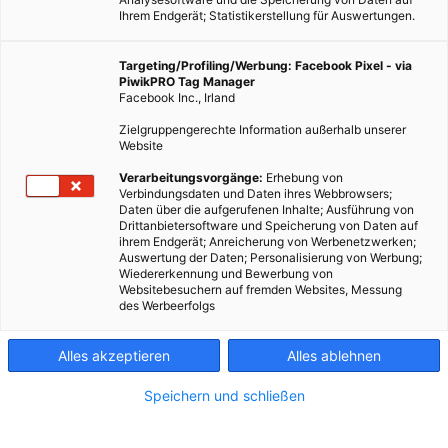
Ihrem Endgerät; Statistikerstellung für Auswertungen.
Targeting/Profiling/Werbung: Facebook Pixel - via
PiwikPRO Tag Manager
Facebook Inc., Irland
Zielgruppengerechte Information außerhalb unserer
Website
GARTEN
Verarbeitungsvorgänge:
Erhebung von
Verbindungsdaten und Daten ihres Webbrowsers;
Photovoltaik und Artenschutz
Daten über die aufgerufenen Inhalte; Ausführung von
Drittanbietersoftware und Speicherung von Daten auf
23. OKTOBER 2016
VON
ENERGIELEBEN REDAKTION
ihrem Endgerät; Anreicherung von Werbenetzwerken;
Auswertung der Daten; Personalisierung von Werbung;
So helfen Projekte Tiere schützen.
Wiedererkennung und Bewerbung von
Websitebesuchern auf fremden Websites, Messung
des Werbeerfolgs
BEITRAG ANSEHEN
Alles akzeptieren
Alles ablehnen
TEILEN
Speichern und schließen