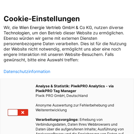
Cookie-Einstellungen
Wir, die
Wien Energie Vertrieb GmbH & Co KG
, nutzen diverse
POSTS BY TAG
Technologien
, um den Betrieb dieser Website zu ermöglichen.
Ebenso würden wir gerne mit externen Diensten
BürgerInnenkraftwerk
personenbezogene Daten verarbeiten. Dies ist für die Nutzung
der Website nicht notwendig, ermöglicht uns aber eine noch
engere Interaktion mit unseren Website-Besuchern. Falls
gewünscht, bitte eine Auswahl treffen:
1 BEITRAG
Datenschutzinformation
Analyse & Statistik: PiwikPRO Analytics - via
PiwikPRO Tag Manager
Piwik PRO GmbH, Deutschland
Anonyme Auswertung zur Fehlerbehebung und
Weiterentwicklung
Verarbeitungsvorgänge:
Erhebung von
Verbindungsdaten, Daten Ihres Webbrowsers und
Daten über die aufgerufenen Inhalte; Ausführung von
Analysesoftware und die Speicherung von Daten auf