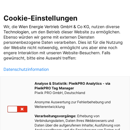
Cookie-Einstellungen
Wir, die
Wien Energie Vertrieb GmbH & Co KG
, nutzen diverse
POSTS BY TAG
Technologien
, um den Betrieb dieser Website zu ermöglichen.
Ebenso würden wir gerne mit externen Diensten
Candela P-12
personenbezogene Daten verarbeiten. Dies ist für die Nutzung
der Website nicht notwendig, ermöglicht uns aber eine noch
engere Interaktion mit unseren Website-Besuchern. Falls
gewünscht, bitte eine Auswahl treffen:
1 BEITRAG
Datenschutzinformation
Analyse & Statistik: PiwikPRO Analytics - via
PiwikPRO Tag Manager
Piwik PRO GmbH, Deutschland
Anonyme Auswertung zur Fehlerbehebung und
Weiterentwicklung
Verarbeitungsvorgänge:
Erhebung von
Verbindungsdaten, Daten Ihres Webbrowsers und
Daten über die aufgerufenen Inhalte; Ausführung von
Analysesoftware und die Speicherung von Daten auf