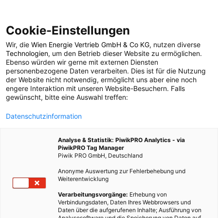
Cookie-Einstellungen
Wir, die
Wien Energie Vertrieb GmbH & Co KG
, nutzen diverse
POSTS BY TAG
Technologien
, um den Betrieb dieser Website zu ermöglichen.
Ebenso würden wir gerne mit externen Diensten
Daniel Nocera
personenbezogene Daten verarbeiten. Dies ist für die Nutzung
der Website nicht notwendig, ermöglicht uns aber eine noch
engere Interaktion mit unseren Website-Besuchern. Falls
gewünscht, bitte eine Auswahl treffen:
1 BEITRAG
Datenschutzinformation
Analyse & Statistik: PiwikPRO Analytics - via
PiwikPRO Tag Manager
Piwik PRO GmbH, Deutschland
Anonyme Auswertung zur Fehlerbehebung und
Weiterentwicklung
Verarbeitungsvorgänge:
Erhebung von
Verbindungsdaten, Daten Ihres Webbrowsers und
Daten über die aufgerufenen Inhalte; Ausführung von
Analysesoftware und die Speicherung von Daten auf