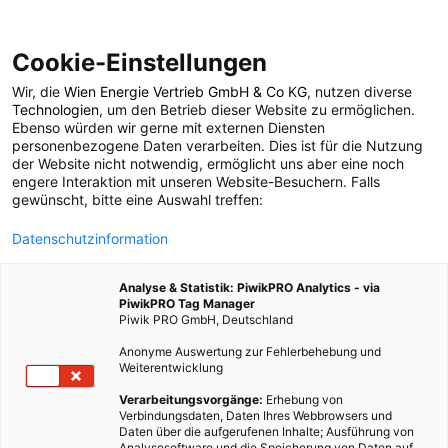
Cookie-Einstellungen
Wir, die
Wien Energie Vertrieb GmbH & Co KG
, nutzen diverse
POSTS BY TAG
Technologien
, um den Betrieb dieser Website zu ermöglichen.
Ebenso würden wir gerne mit externen Diensten
Energielieferant;
personenbezogene Daten verarbeiten. Dies ist für die Nutzung
der Website nicht notwendig, ermöglicht uns aber eine noch
engere Interaktion mit unseren Website-Besuchern. Falls
Heizsystem-
gewünscht, bitte eine Auswahl treffen:
Datenschutzinformation
Erneuerung
Analyse & Statistik: PiwikPRO Analytics - via
PiwikPRO Tag Manager
1 BEITRAG
Piwik PRO GmbH, Deutschland
Anonyme Auswertung zur Fehlerbehebung und
Weiterentwicklung
Verarbeitungsvorgänge:
Erhebung von
Verbindungsdaten, Daten Ihres Webbrowsers und
Daten über die aufgerufenen Inhalte; Ausführung von
Analysesoftware und die Speicherung von Daten auf