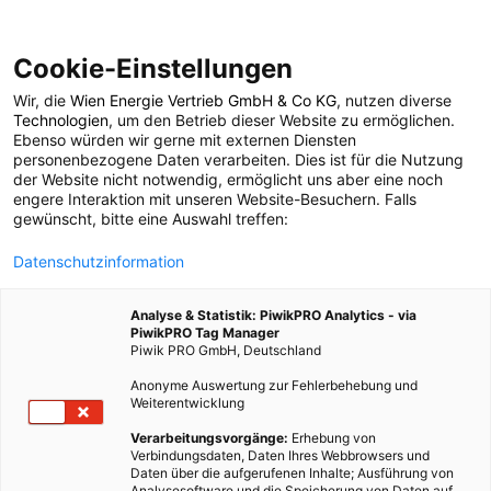
Cookie-Einstellungen
Wir, die
Wien Energie Vertrieb GmbH & Co KG
, nutzen diverse
POSTS BY TAG
Technologien
, um den Betrieb dieser Website zu ermöglichen.
Ebenso würden wir gerne mit externen Diensten
gelbe Tonne
personenbezogene Daten verarbeiten. Dies ist für die Nutzung
der Website nicht notwendig, ermöglicht uns aber eine noch
engere Interaktion mit unseren Website-Besuchern. Falls
gewünscht, bitte eine Auswahl treffen:
1 BEITRAG
Datenschutzinformation
Analyse & Statistik: PiwikPRO Analytics - via
PiwikPRO Tag Manager
Piwik PRO GmbH, Deutschland
Anonyme Auswertung zur Fehlerbehebung und
Weiterentwicklung
Verarbeitungsvorgänge:
Erhebung von
Verbindungsdaten, Daten Ihres Webbrowsers und
Daten über die aufgerufenen Inhalte; Ausführung von
Analysesoftware und die Speicherung von Daten auf