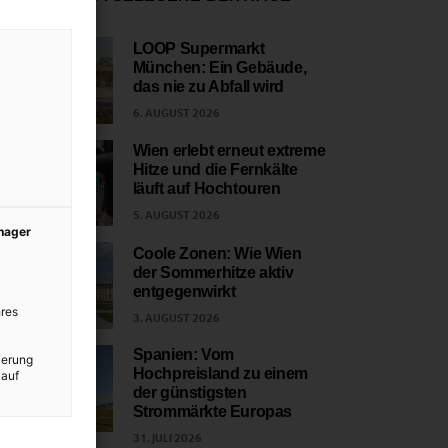
LOOP Supermarkt
München: Ein Gebäude,
1
das nie zu Abfall wird
6. AUGUST 2026
Wien erlebt erneut extreme
Hitze und die Fernkälte
2
läuft auf Hochtouren
5. AUGUST 2026
anager
Coole Zonen: Wie Wien
der Sommerhitze aktiv
3
entgegenwirkt
res
3. AUGUST 2026
Spanien: Vom
ierung
Hochpreisland zu einem
 auf
4
der günstigsten
Strommärkte Europas
31. JULI 2026