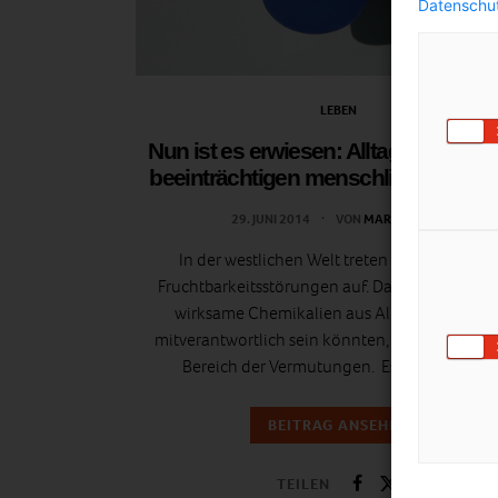
Datenschut
LEBEN
Nun ist es erwiesen: Alltagschemika
beeinträchtigen menschliche Sperm
29. JUNI 2014
VON
MARTINA LIEL
In der westlichen Welt treten immer häufige
Fruchtbarkeitsstörungen auf. Dass u. a. hormon
wirksame Chemikalien aus Alltagsprodukte
mitverantwortlich sein könnten, lag bisher ehe
Bereich der Vermutungen. Es existierten…
BEITRAG ANSEHEN
TEILEN