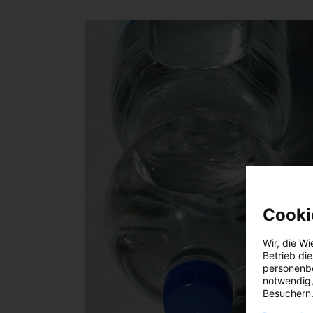
Cooki
Wir, die
Wi
Betrieb di
personenbe
notwendig,
Besuchern.