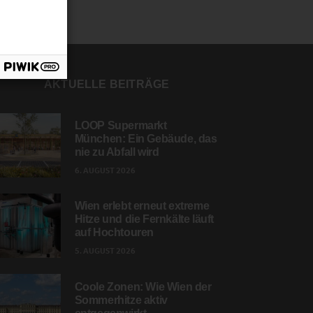
AKTUELLE BEITRÄGE
LOOP Supermarkt
München: Ein Gebäude, das
nie zu Abfall wird
6. AUGUST 2026
Wien erlebt erneut extreme
Hitze und die Fernkälte läuft
auf Hochtouren
5. AUGUST 2026
Coole Zonen: Wie Wien der
Sommerhitze aktiv