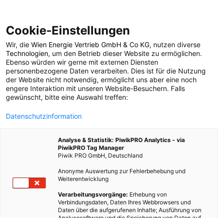
Cookie-Einstellungen
Wir, die
Wien Energie Vertrieb GmbH & Co KG
, nutzen diverse
POSTS BY TAG
Technologien
, um den Betrieb dieser Website zu ermöglichen.
Ebenso würden wir gerne mit externen Diensten
Kabinenschiffe
personenbezogene Daten verarbeiten. Dies ist für die Nutzung
der Website nicht notwendig, ermöglicht uns aber eine noch
engere Interaktion mit unseren Website-Besuchern. Falls
gewünscht, bitte eine Auswahl treffen:
1 BEITRAG
Datenschutzinformation
Analyse & Statistik: PiwikPRO Analytics - via
PiwikPRO Tag Manager
Piwik PRO GmbH, Deutschland
Anonyme Auswertung zur Fehlerbehebung und
Weiterentwicklung
Verarbeitungsvorgänge:
Erhebung von
Verbindungsdaten, Daten Ihres Webbrowsers und
Daten über die aufgerufenen Inhalte; Ausführung von
Analysesoftware und die Speicherung von Daten auf