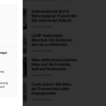
Solarmodul mit 34,4 %
Wirkungsgrad: Fraunhofer
1
ISE setzt neuen Rekord
7. AUGUST 2026
LOOP Supermarkt
München: Ein Gebäude,
2
das nie zu Abfall wird
6. AUGUST 2026
anager
Wien erlebt erneut extreme
Hitze und die Fernkälte
3
läuft auf Hochtouren
res
5. AUGUST 2026
ierung
Coole Zonen: Wie Wien
 auf
der Sommerhitze aktiv
4
entgegenwirkt
3. AUGUST 2026