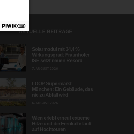
AKTUELLE BEITRÄGE
Solarmodul mit 34,4 %
Wirkungsgrad: Fraunhofer
ISE setzt neuen Rekord
7. AUGUST 2026
LOOP Supermarkt
München: Ein Gebäude, das
nie zu Abfall wird
6. AUGUST 2026
Wien erlebt erneut extreme
Hitze und die Fernkälte läuft
auf Hochtouren