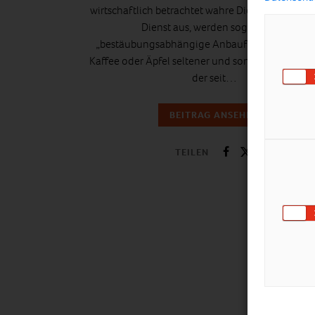
wirtschaftlich betrachtet wahre Dienstleister. Blei
Dienst aus, werden sogenannte
„bestäubungsabhängige Anbaufrüchte“ wie Ka
Kaffee oder Äpfel seltener und somit teurer. Ein 
der seit…
BEITRAG ANSEHEN
TEILEN