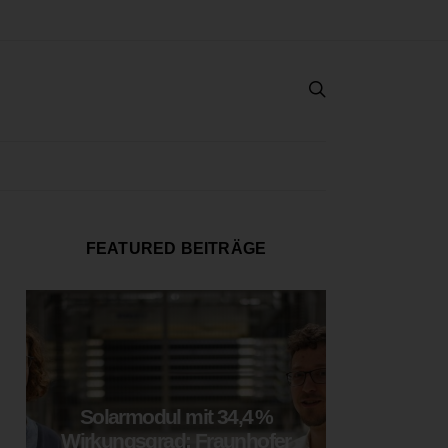
FEATURED BEITRÄGE
Solarmodul mit 34,4 %
LOOP
Wirkungsgrad: Fraunhofer
München