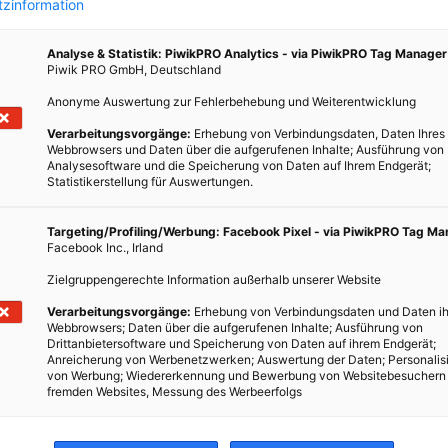
zinformation
Analyse & Statistik: PiwikPRO Analytics - via PiwikPRO Tag Manager
Piwik PRO GmbH, Deutschland
Anonyme Auswertung zur Fehlerbehebung und Weiterentwicklung
Verarbeitungsvorgänge:
Erhebung von Verbindungsdaten, Daten Ihres
ERNÄHRUNG
Webbrowsers und Daten über die aufgerufenen Inhalte; Ausführung von
Analysesoftware und die Speicherung von Daten auf Ihrem Endgerät;
Neu erschienen: Was der Mensch essen
Statistikerstellung für Auswertungen.
darf
Targeting/Profiling/Werbung: Facebook Pixel - via PiwikPRO Tag M
16. FEBRUAR 2015
VON
MARTINA LIEL
Facebook Inc., Irland
Dieser Sammelband befasst sich mit
Zielgruppengerechte Information außerhalb unserer Website
ernährungsethischen Fragen.
Verarbeitungsvorgänge:
Erhebung von Verbindungsdaten und Daten ih
Webbrowsers; Daten über die aufgerufenen Inhalte; Ausführung von
Drittanbietersoftware und Speicherung von Daten auf ihrem Endgerät;
BEITRAG ANSEHEN
Anreicherung von Werbenetzwerken; Auswertung der Daten; Personalis
von Werbung; Wiedererkennung und Bewerbung von Websitebesuchern
fremden Websites, Messung des Werbeerfolgs
TEILEN