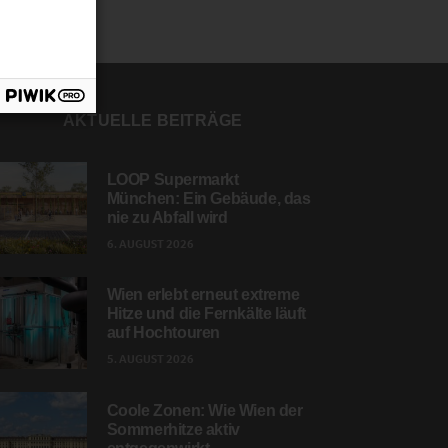
AKTUELLE BEITRÄGE
LOOP Supermarkt
München: Ein Gebäude, das
nie zu Abfall wird
6. AUGUST 2026
Wien erlebt erneut extreme
Hitze und die Fernkälte läuft
auf Hochtouren
5. AUGUST 2026
Coole Zonen: Wie Wien der
Sommerhitze aktiv