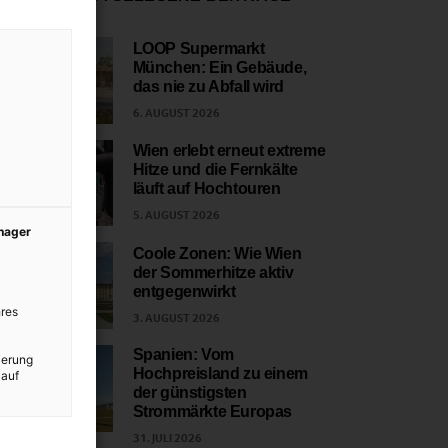
LOOP Supermarkt
München: Ein Gebäude,
1
das nie zu Abfall wird
6. AUGUST 2026
Wien erlebt erneut extreme
Hitze und die Fernkälte
2
läuft auf Hochtouren
5. AUGUST 2026
anager
Coole Zonen: Wie Wien
der Sommerhitze aktiv
3
entgegenwirkt
res
3. AUGUST 2026
Spanien: Vom
ierung
Hochpreisland zu einem
 auf
4
der günstigsten
Strommärkte Europas
31. JULI 2026