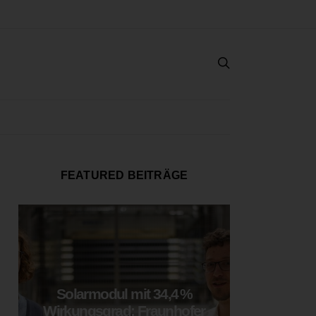
FEATURED BEITRÄGE
Solarmodul mit 34,4 %
LOOP
Wirkungsgrad: Fraunhofer
München