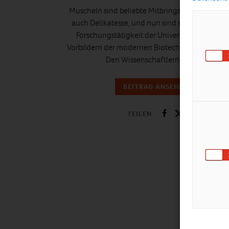
Muscheln sind beliebte Mitbringsel und für ma
auch Delikatesse, und nun sind sie noch durch
Forschungstätigkeit der Universität Bayreuth 
Vorbildern der modernen Biotechnologie gewo
Den Wissenschaftlern ist es…
BEITRAG ANSEHEN
TEILEN