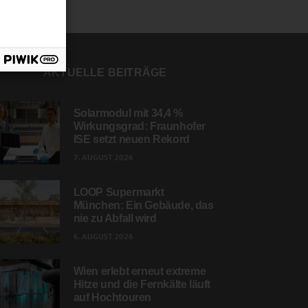
AKTUELLE BEITRÄGE
Solarmodul mit 34,4 %
Wirkungsgrad: Fraunhofer
ISE setzt neuen Rekord
7. AUGUST 2026
LOOP Supermarkt
München: Ein Gebäude, das
nie zu Abfall wird
6. AUGUST 2026
Wien erlebt erneut extreme
Hitze und die Fernkälte läuft
auf Hochtouren