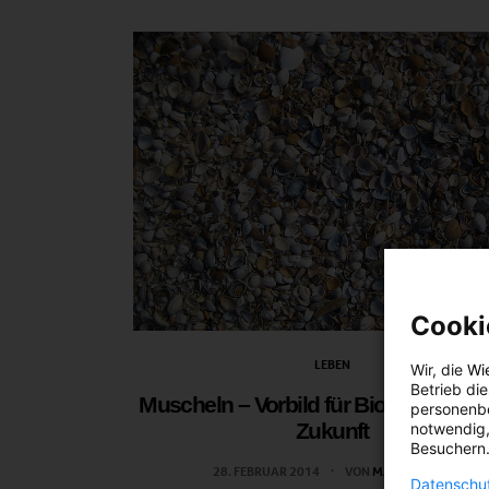
Cooki
LEBEN
Wir, die
Wi
Betrieb di
Muscheln – Vorbild für Biomaterialien
personenbe
Zukunft
notwendig,
Besuchern.
28. FEBRUAR 2014
VON
MARTINA LIEL
Datenschut