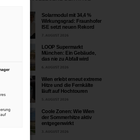
Solarmodul mit 34,4 %
Wirkungsgrad: Fraunhofer
1
ISE setzt neuen Rekord
7. AUGUST 2026
LOOP Supermarkt
München: Ein Gebäude,
2
das nie zu Abfall wird
6. AUGUST 2026
anager
Wien erlebt erneut extreme
Hitze und die Fernkälte
3
läuft auf Hochtouren
res
5. AUGUST 2026
ierung
Coole Zonen: Wie Wien
 auf
der Sommerhitze aktiv
4
entgegenwirkt
3. AUGUST 2026