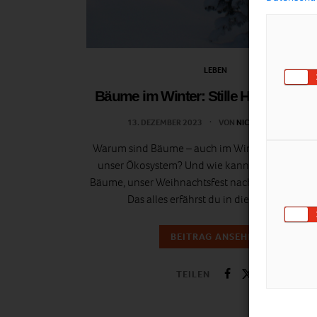
LEBEN
Bäume im Winter: Stille Helden im 
13. DEZEMBER 2023
VON
NICOLE TABORSKY
Warum sind Bäume – auch im Winter – so wichti
unser Ökosystem? Und wie kann man im Sinne
Bäume, unser Weihnachtsfest nachhaltiger gesta
Das alles erfährst du in diesem Artikel!
BEITRAG ANSEHEN
TEILEN