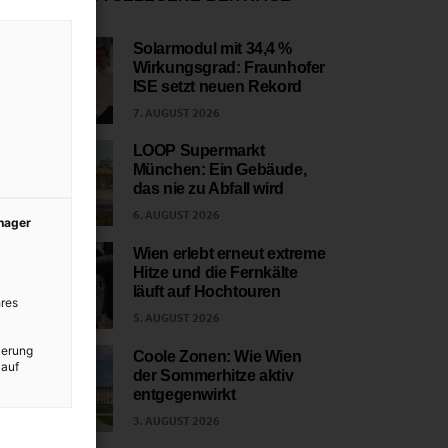
Solarmodul mit 34,4 %
Wirkungsgrad: Fraunhofer
1
ISE setzt neuen Rekord
7. AUGUST 2026
LOOP Supermarkt
München: Ein Gebäude,
2
das nie zu Abfall wird
6. AUGUST 2026
anager
Wien erlebt erneut extreme
Hitze und die Fernkälte
3
läuft auf Hochtouren
res
5. AUGUST 2026
ierung
Coole Zonen: Wie Wien
 auf
der Sommerhitze aktiv
4
entgegenwirkt
3. AUGUST 2026