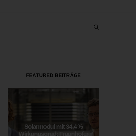
FEATURED BEITRÄGE
Solarmodul mit 34,4 %
LOOP
Wirkungsgrad: Fraunhofer
München