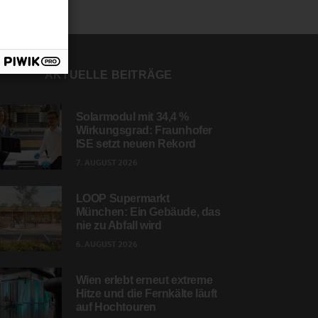
AKTUELLE BEITRÄGE
Solarmodul mit 34,4 %
Wirkungsgrad: Fraunhofer
ISE setzt neuen Rekord
7. AUGUST 2026
LOOP Supermarkt
München: Ein Gebäude, das
nie zu Abfall wird
6. AUGUST 2026
Wien erlebt erneut extreme
Hitze und die Fernkälte läuft
auf Hochtouren