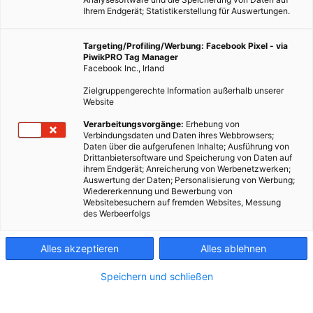
Ihrem Endgerät; Statistikerstellung für Auswertungen.
Targeting/Profiling/Werbung: Facebook Pixel - via
PiwikPRO Tag Manager
Facebook Inc., Irland
ERNÄHRUNG
Zielgruppengerechte Information außerhalb unserer
Vegetarier haben weniger Vorurteile
Website
27. JULI 2015
VON
MARTINA LIEL
Verarbeitungsvorgänge:
Erhebung von
Verbindungsdaten und Daten ihres Webbrowsers;
Studie untersucht Zusammenhang zwischen Ernährung und
Daten über die aufgerufenen Inhalte; Ausführung von
Drittanbietersoftware und Speicherung von Daten auf
sozialer Einstellung.
ihrem Endgerät; Anreicherung von Werbenetzwerken;
Auswertung der Daten; Personalisierung von Werbung;
Wiedererkennung und Bewerbung von
BEITRAG ANSEHEN
Websitebesuchern auf fremden Websites, Messung
des Werbeerfolgs
TEILEN
Alles akzeptieren
Alles ablehnen
Speichern und schließen
FEATURED BEITRÄGE