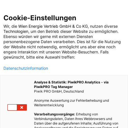
Cookie-Einstellungen
Wir, die
Wien Energie Vertrieb GmbH & Co KG
, nutzen diverse
POSTS BY TAG
Technologien
, um den Betrieb dieser Website zu ermöglichen.
Ebenso würden wir gerne mit externen Diensten
Schwarmkraftwerk
personenbezogene Daten verarbeiten. Dies ist für die Nutzung
der Website nicht notwendig, ermöglicht uns aber eine noch
engere Interaktion mit unseren Website-Besuchern. Falls
gewünscht, bitte eine Auswahl treffen:
1 BEITRAG
Datenschutzinformation
Analyse & Statistik: PiwikPRO Analytics - via
PiwikPRO Tag Manager
Piwik PRO GmbH, Deutschland
Anonyme Auswertung zur Fehlerbehebung und
Weiterentwicklung
Verarbeitungsvorgänge:
Erhebung von
Verbindungsdaten, Daten Ihres Webbrowsers und
Daten über die aufgerufenen Inhalte; Ausführung von
Analysesoftware und die Speicherung von Daten auf