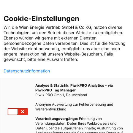
Cookie-Einstellungen
Wir, die
Wien Energie Vertrieb GmbH & Co KG
, nutzen diverse
POSTS BY TAG
Technologien
, um den Betrieb dieser Website zu ermöglichen.
Ebenso würden wir gerne mit externen Diensten
Shock Harvester
personenbezogene Daten verarbeiten. Dies ist für die Nutzung
der Website nicht notwendig, ermöglicht uns aber eine noch
engere Interaktion mit unseren Website-Besuchern. Falls
gewünscht, bitte eine Auswahl treffen:
1 BEITRAG
Datenschutzinformation
Analyse & Statistik: PiwikPRO Analytics - via
PiwikPRO Tag Manager
Piwik PRO GmbH, Deutschland
Anonyme Auswertung zur Fehlerbehebung und
Weiterentwicklung
Verarbeitungsvorgänge:
Erhebung von
Verbindungsdaten, Daten Ihres Webbrowsers und
Daten über die aufgerufenen Inhalte; Ausführung von
Analysesoftware und die Speicherung von Daten auf