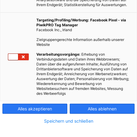
Ihrem Endgerät; Statistikerstellung für Auswertungen.
Targeting/Profiling/Werbung: Facebook Pixel - via
PiwikPRO Tag Manager
Facebook Inc., Irland
Zielgruppengerechte Information außerhalb unserer
Website
Verarbeitungsvorgänge:
Erhebung von
Verbindungsdaten und Daten ihres Webbrowsers;
TECH
Daten über die aufgerufenen Inhalte; Ausführung von
Drittanbietersoftware und Speicherung von Daten auf
Im Gehen Strom erzeugen
ihrem Endgerät; Anreicherung von Werbenetzwerken;
Auswertung der Daten; Personalisierung von Werbung;
Wiedererkennung und Bewerbung von
23. JANUAR 2015
VON
MARTINA LIEL
Websitebesuchern auf fremden Websites, Messung
des Werbeerfolgs
Neu entwickelte, im Schuh integrierte Geräte erzeugen Strom
durch Bewegung. „Wearables“ liegen im Trend. Es sind kleine
Geräte, die man direkt am Körper trägt, wie z. B. Schrittzähler
Alles akzeptieren
Alles ablehnen
oder Pulsuhren.…
Speichern und schließen
BEITRAG ANSEHEN