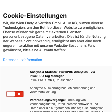
Cookie-Einstellungen
Wir, die
Wien Energie Vertrieb GmbH & Co KG
, nutzen diverse
POSTS BY TAG
Technologien
, um den Betrieb dieser Website zu ermöglichen.
Ebenso würden wir gerne mit externen Diensten
Solare Kühlung
personenbezogene Daten verarbeiten. Dies ist für die Nutzung
der Website nicht notwendig, ermöglicht uns aber eine noch
engere Interaktion mit unseren Website-Besuchern. Falls
gewünscht, bitte eine Auswahl treffen:
1 BEITRAG
Datenschutzinformation
Analyse & Statistik: PiwikPRO Analytics - via
PiwikPRO Tag Manager
Piwik PRO GmbH, Deutschland
Anonyme Auswertung zur Fehlerbehebung und
Weiterentwicklung
Verarbeitungsvorgänge:
Erhebung von
Verbindungsdaten, Daten Ihres Webbrowsers und
Daten über die aufgerufenen Inhalte; Ausführung von
Analysesoftware und die Speicherung von Daten auf