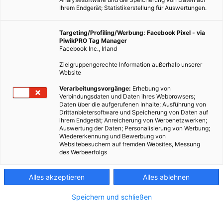
Ihrem Endgerät; Statistikerstellung für Auswertungen.
Targeting/Profiling/Werbung: Facebook Pixel - via
PiwikPRO Tag Manager
TECH
Facebook Inc., Irland
Wo der Strom nicht herkommt: Steckdosen
Zielgruppengerechte Information außerhalb unserer
Website
13. MAI 2011
VON
ENERGIELEBEN REDAKTION
Verarbeitungsvorgänge:
Erhebung von
Verbindungsdaten und Daten ihres Webbrowsers;
Es noch gar nicht so lange her, da waren nicht alle Häuser und
Daten über die aufgerufenen Inhalte; Ausführung von
Wohnungen mit Strom versorgt. Die Geschichte der
Drittanbietersoftware und Speicherung von Daten auf
ihrem Endgerät; Anreicherung von Werbenetzwerken;
Entdeckung der Elektrizität reicht zwar bis in die Antike zurück,
Auswertung der Daten; Personalisierung von Werbung;
…
Wiedererkennung und Bewerbung von
Websitebesuchern auf fremden Websites, Messung
des Werbeerfolgs
BEITRAG ANSEHEN
Alles akzeptieren
Alles ablehnen
TEILEN
Speichern und schließen