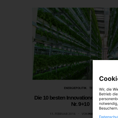
Cooki
ENERGIEPOLITIK
TECH
Wir, die
Wi
Betrieb di
Die 10 besten Innovationen für die St
personenbe
Nr. 9+10
notwendig,
Besuchern.
11. FEBRUAR 2016
VON
MARTIN SKOPAL
Datenschut