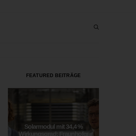
FEATURED BEITRÄGE
Solarmodul mit 34,4 %
LOOP
Wirkungsgrad: Fraunhofer
München