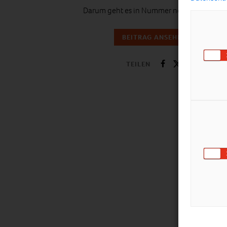
Darum geht es in Nummer neun und zehn.
BEITRAG ANSEHEN
TEILEN