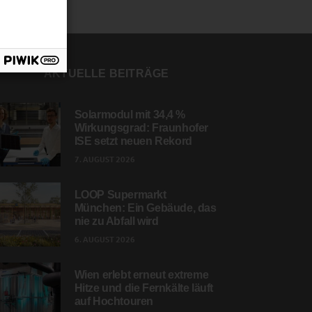
AKTUELLE BEITRÄGE
Solarmodul mit 34,4 %
Wirkungsgrad: Fraunhofer
ISE setzt neuen Rekord
7. AUGUST 2026
LOOP Supermarkt
München: Ein Gebäude, das
nie zu Abfall wird
6. AUGUST 2026
Wien erlebt erneut extreme
Hitze und die Fernkälte läuft
auf Hochtouren