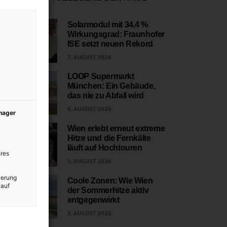
Solarmodul mit 34,4 %
Wirkungsgrad: Fraunhofer
1
ISE setzt neuen Rekord
7. AUGUST 2026
LOOP Supermarkt
München: Ein Gebäude,
2
das nie zu Abfall wird
6. AUGUST 2026
anager
Wien erlebt erneut extreme
Hitze und die Fernkälte
3
läuft auf Hochtouren
res
5. AUGUST 2026
ierung
Coole Zonen: Wie Wien
 auf
der Sommerhitze aktiv
4
entgegenwirkt
3. AUGUST 2026