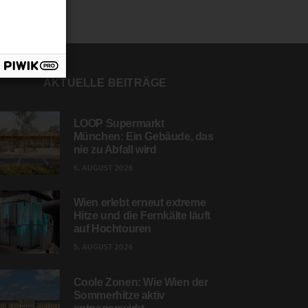
AKTUELLE BEITRÄGE
LOOP Supermarkt
München: Ein Gebäude, das
nie zu Abfall wird
6. AUGUST 2026
Wien erlebt erneut extreme
Hitze und die Fernkälte läuft
auf Hochtouren
5. AUGUST 2026
Coole Zonen: Wie Wien der
Sommerhitze aktiv