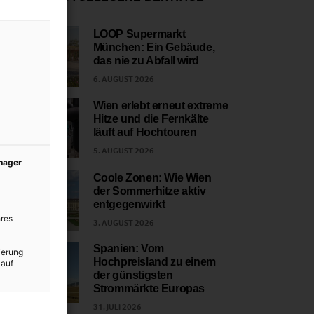
LOOP Supermarkt
München: Ein Gebäude,
1
das nie zu Abfall wird
6. AUGUST 2026
Wien erlebt erneut extreme
Hitze und die Fernkälte
2
läuft auf Hochtouren
5. AUGUST 2026
anager
Coole Zonen: Wie Wien
der Sommerhitze aktiv
3
entgegenwirkt
res
3. AUGUST 2026
Spanien: Vom
ierung
Hochpreisland zu einem
 auf
4
der günstigsten
Strommärkte Europas
31. JULI 2026