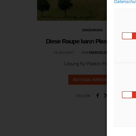
Datenschut
ERNÄHRUNG
Diese Raupe kann Plastik verdau
12. JULI 2017
VON
ENERGIELEBEN REDAKTION
Lösung für Plastik-Problem?
BEITRAG ANSEHEN
TEILEN