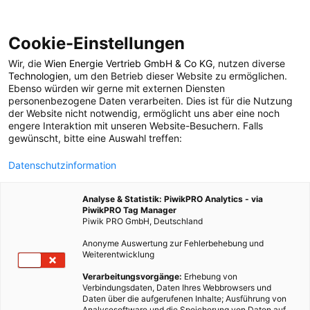
Cookie-Einstellungen
Wir, die
Wien Energie Vertrieb GmbH & Co KG
, nutzen diverse
POSTS BY TAG
Technologien
, um den Betrieb dieser Website zu ermöglichen.
Ebenso würden wir gerne mit externen Diensten
Wärmeinseln
personenbezogene Daten verarbeiten. Dies ist für die Nutzung
der Website nicht notwendig, ermöglicht uns aber eine noch
engere Interaktion mit unseren Website-Besuchern. Falls
gewünscht, bitte eine Auswahl treffen:
1 BEITRAG
Datenschutzinformation
Analyse & Statistik: PiwikPRO Analytics - via
PiwikPRO Tag Manager
Piwik PRO GmbH, Deutschland
Anonyme Auswertung zur Fehlerbehebung und
Weiterentwicklung
Verarbeitungsvorgänge:
Erhebung von
Verbindungsdaten, Daten Ihres Webbrowsers und
Daten über die aufgerufenen Inhalte; Ausführung von
Analysesoftware und die Speicherung von Daten auf