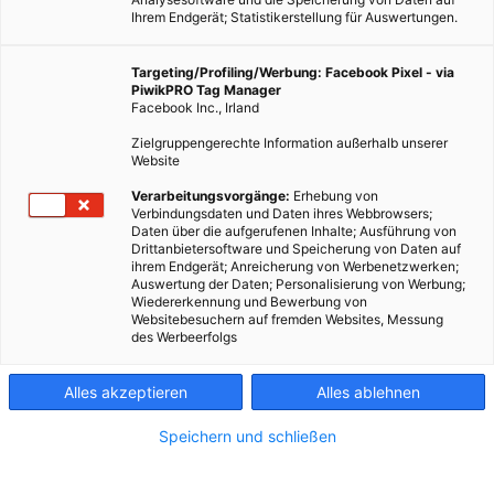
Ihrem Endgerät; Statistikerstellung für Auswertungen.
Targeting/Profiling/Werbung: Facebook Pixel - via
PiwikPRO Tag Manager
Facebook Inc., Irland
Zielgruppengerechte Information außerhalb unserer
Website
ENERGIEPOLITIK
Verarbeitungsvorgänge:
Erhebung von
Verbindungsdaten und Daten ihres Webbrowsers;
Satelliten spüren unterirdische Wärmeinseln auf
Daten über die aufgerufenen Inhalte; Ausführung von
Drittanbietersoftware und Speicherung von Daten auf
6. JANUAR 2016
VON
MARTINA LIEL
ihrem Endgerät; Anreicherung von Werbenetzwerken;
Auswertung der Daten; Personalisierung von Werbung;
Nachhaltige Energie aus dem All entdecken.
Wiedererkennung und Bewerbung von
Websitebesuchern auf fremden Websites, Messung
des Werbeerfolgs
BEITRAG ANSEHEN
Alles akzeptieren
Alles ablehnen
TEILEN
Speichern und schließen