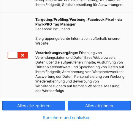
Ihrem Endgerät; Statistikerstellung für Auswertungen.
Targeting/Profiling/Werbung: Facebook Pixel - via
PiwikPRO Tag Manager
Facebook Inc., Irland
Zielgruppengerechte Information außerhalb unserer
Website
Verarbeitungsvorgänge:
Erhebung von
Verbindungsdaten und Daten ihres Webbrowsers;
ENERGIEPOLITIK
Daten über die aufgerufenen Inhalte; Ausführung von
Drittanbietersoftware und Speicherung von Daten auf
Atomkraftwerk teurer als Windstromanlage
ihrem Endgerät; Anreicherung von Werbenetzwerken;
Auswertung der Daten; Personalisierung von Werbung;
29. JUNI 2016
VON
ENERGIELEBEN REDAKTION
Wiedererkennung und Bewerbung von
Websitebesuchern auf fremden Websites, Messung
Greenpeace-Studie zeigt Alternative zu brititschem
des Werbeerfolgs
Atomkraftwerk.
Alles akzeptieren
Alles ablehnen
BEITRAG ANSEHEN
Speichern und schließen
TEILEN