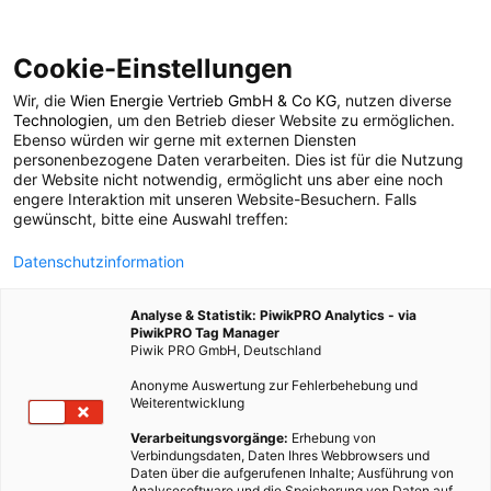
Cookie-Einstellungen
Wir, die
Wien Energie Vertrieb GmbH & Co KG
, nutzen diverse
POSTS BY TAG
Technologien
, um den Betrieb dieser Website zu ermöglichen.
Ebenso würden wir gerne mit externen Diensten
Windgasanlage
personenbezogene Daten verarbeiten. Dies ist für die Nutzung
der Website nicht notwendig, ermöglicht uns aber eine noch
engere Interaktion mit unseren Website-Besuchern. Falls
gewünscht, bitte eine Auswahl treffen:
1 BEITRAG
Datenschutzinformation
Analyse & Statistik: PiwikPRO Analytics - via
PiwikPRO Tag Manager
Piwik PRO GmbH, Deutschland
Anonyme Auswertung zur Fehlerbehebung und
Weiterentwicklung
Verarbeitungsvorgänge:
Erhebung von
Verbindungsdaten, Daten Ihres Webbrowsers und
Daten über die aufgerufenen Inhalte; Ausführung von
Analysesoftware und die Speicherung von Daten auf