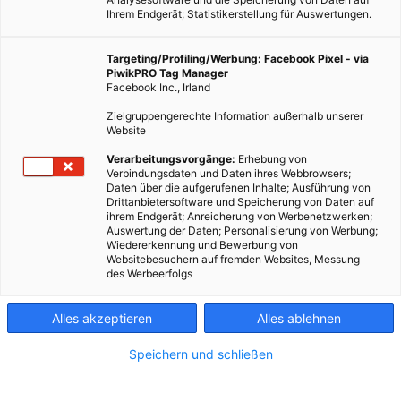
Ihrem Endgerät; Statistikerstellung für Auswertungen.
Targeting/Profiling/Werbung: Facebook Pixel - via
PiwikPRO Tag Manager
Facebook Inc., Irland
Dieser Artikel wurde am 18. Januar 2011 veröffentlicht und
Zielgruppengerechte Information außerhalb unserer
ist möglicherweise nicht mehr aktuell!Haushaltsabwässer
Website
zeigen überraschendes Potential als alternative
Verarbeitungsvorgänge:
Erhebung von
Energiequelle. Wissenschaftler haben entdeckt, dass in den
Verbindungsdaten und Daten ihres Webbrowsers;
Daten über die aufgerufenen Inhalte; Ausführung von
Abwässern um 20% mehr…
Drittanbietersoftware und Speicherung von Daten auf
ihrem Endgerät; Anreicherung von Werbenetzwerken;
Auswertung der Daten; Personalisierung von Werbung;
Dieser Artikel wurde am 18. Januar 2011 veröffentlicht
Wiedererkennung und Bewerbung von
und ist möglicherweise nicht mehr aktuell!
Websitebesuchern auf fremden Websites, Messung
des Werbeerfolgs
Alles akzeptieren
Alles ablehnen
Haushaltsabwässer zeigen überraschendes Potential als
Speichern und schließen
alternative Energiequelle. Wissenschaftler haben entdeckt,
dass in den Abwässern um 20% mehr verwertbare Energie