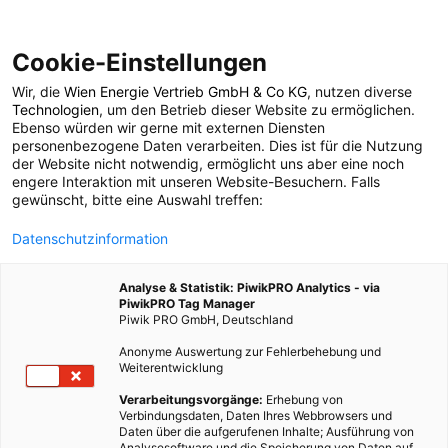
Cookie-Einstellungen
Wir, die
Wien Energie Vertrieb GmbH & Co KG
, nutzen diverse
ENERGIEPOLITIK
Technologien
, um den Betrieb dieser Website zu ermöglichen.
Ebenso würden wir gerne mit externen Diensten
Alternative Energie aus
personenbezogene Daten verarbeiten. Dies ist für die Nutzung
der Website nicht notwendig, ermöglicht uns aber eine noch
engere Interaktion mit unseren Website-Besuchern. Falls
Haushaltsabwässern
gewünscht, bitte eine Auswahl treffen:
Datenschutzinformation
18. JANUAR 2011
1 MINUTE LESEZEIT
Analyse & Statistik: PiwikPRO Analytics - via
PiwikPRO Tag Manager
Piwik PRO GmbH, Deutschland
Anonyme Auswertung zur Fehlerbehebung und
Weiterentwicklung
Verarbeitungsvorgänge:
Erhebung von
Verbindungsdaten, Daten Ihres Webbrowsers und
Daten über die aufgerufenen Inhalte; Ausführung von
Analysesoftware und die Speicherung von Daten auf