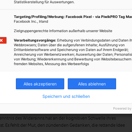
 organisierten Systemen sind selbst zu einem Teil des Systems,
Statistikerstellung für Auswertungen.
hine geworden. Dadurch haben sie die Übersicht verloren, worum
eck sie überhaupt arbeiten. Ein so einfaches Gefährt, wie ein
Targeting/Profiling/Werbung: Facebook Pixel - via PiwikPRO Tag M
n, dass der gelbe ADAC-Engel bei jeder Panne sofort den
Facebook Inc., Irland
 üblichen Hilfsmethoden und einfachen Bordmitteln kann er die
Zielgruppengerechte Information außerhalb unserer Website
heben. Ein VW-Käfer, der wunderbare Citroen 2CV und gar der
Verarbeitungsvorgänge:
Erhebung von Verbindungsdaten und Daten ih
eben lang nutzen und jederzeit mit wenigen Handgriffen und
Webbrowsers; Daten über die aufgerufenen Inhalte; Ausführung von
Das ist vorbei. „Oder nicht?“
Drittanbietersoftware und Speicherung von Daten auf ihrem Endgerät;
Anreicherung von Werbenetzwerken; Auswertung der Daten; Personalis
von Werbung; Wiedererkennung und Bewerbung von Websitebesuchern
fremden Websites, Messung des Werbeerfolgs
os
Alles akzeptieren
Alles ablehnen
kannt, dass dieses System unsinnig und chaotisch ist. Vielerorts
Speichern und schließen
se und neuen, fortschrittlichen (?) Projekte lautstark
Powered by
 die Demonstranten jedoch keine Lösung parat, nur ihre
nntnis des Widersinns hat an der kognitiven Schwelle ihres
st. Es fehlt der Mut, den zündenden Gedanken, die rettende Idee