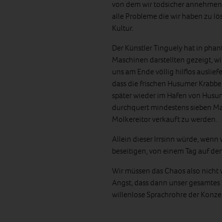
von dem wir todsicher annehmen, 
alle Probleme die wir haben zu lö
Kultur.
Der Künstler Tinguely hat in phan
Maschinen darstellten gezeigt, wi
uns am Ende völlig hilflos auslie
dass die frischen Husumer Krabb
später wieder im Hafen von Husum
durchquert mindestens sieben Mal
Molkereitor verkauft zu werden.
Allein dieser Irrsinn würde, wen
beseitigen, von einem Tag auf de
Wir müssen das Chaos also nicht v
Angst, dass dann unser gesamtes S
willenlose Sprachrohre der Konzer