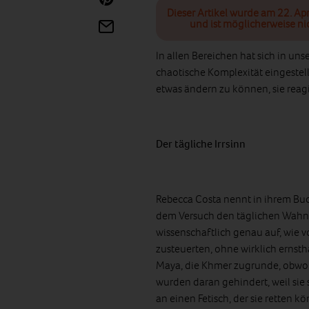
Dieser Artikel wurde am 22. Apr
und ist möglicherweise ni
In allen Bereichen hat sich in un
chaotische Komplexität eingestel
etwas ändern zu können, sie reagi
Der tägliche Irrsinn
Rebecca Costa nennt in ihrem Buc
dem Versuch den täglichen Wahnsin
wissenschaftlich genau auf, wie v
zusteuerten, ohne wirklich ernst
Maya, die Khmer zugrunde, obwohl 
wurden daran gehindert, weil sie 
an einen Fetisch, der sie retten kö