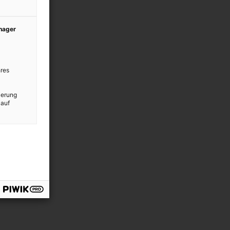
anager
res
ierung
 auf