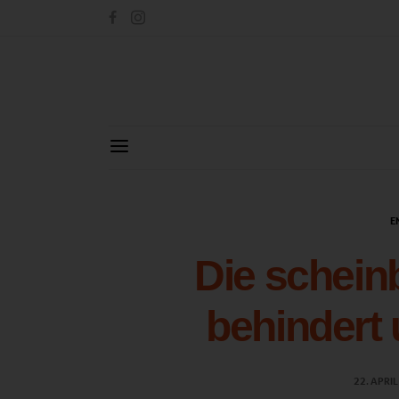
E
Die schein
behindert
22. APRI