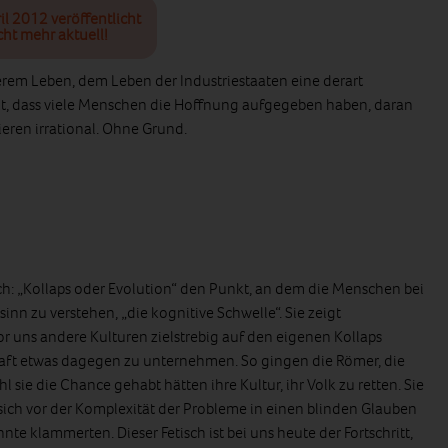
il 2012 veröffentlicht
cht mehr aktuell!
serem Leben, dem Leben der Industriestaaten eine derart
lt, dass viele Menschen die Hoffnung aufgegeben haben, daran
eren irrational. Ohne Grund.
h: „Kollaps oder Evolution“ den Punkt, an dem die Menschen bei
n zu verstehen, „die kognitive Schwelle“. Sie zeigt
or uns andere Kulturen zielstrebig auf den eigenen Kollaps
haft etwas dagegen zu unternehmen. So gingen die Römer, die
sie die Chance gehabt hätten ihre Kultur, ihr Volk zu retten. Sie
sich vor der Komplexität der Probleme in einen blinden Glauben
nnte klammerten. Dieser Fetisch ist bei uns heute der Fortschritt,