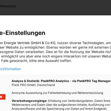
n Menschen
nünftigen, gar logischen Grund, die Komplexität unseres Lebens
 dass dadurch die Konten gewisser Leute mit gigantischen
e-Einstellungen
 sich um einen irrwitzigen Popanz, eben jenen Fetisch, der zuvor
en Energie Vertrieb GmbH & Co KG
, nutzen diverse
Technologien
, um
laps geführt hat. An genau dieser Schwelle zum Absturz stehen
eser Website zu ermöglichen. Ebenso würden wir gerne mit externen 
zogene Daten verarbeiten. Dies ist für die Nutzung der Website nic
 ermöglicht uns aber eine noch engere Interaktion mit unseren Websi
ebensmitteln, die industrialisierte Landwirtschaft haben die
 Falls gewünscht, bitte eine Auswahl treffen:
lliger gemacht. Sie haben die Böden, das Wasser, die Luft und die
zinformation
ns teurer zu stehen, durch alle Folgekosten und die wahren
ökologisch angebaute Nahrung. Atomstrom ist die teuerste
Analyse & Statistik: PiwikPRO Analytics - via PiwikPRO Tag Manager
t hat, die Nutzung von Erdöl hat in den letzten einhundert Jahren
Piwik PRO GmbH, Deutschland
ede Energienutzung zuvor. Gleichwohl haben einige Wenige
Anonyme Auswertung zur Fehlerbehebung und Weiterentwicklung
Eine Fortsetzung des Feudalismus in den Zeiten der Aufklärung,
hter Staunen macht.
Verarbeitungsvorgänge:
Erhebung von Verbindungsdaten, Daten Ihres
Webbrowsers und Daten über die aufgerufenen Inhalte; Ausführung von
Analysesoftware und die Speicherung von Daten auf Ihrem Endgerät;