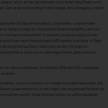
dass er, wie in all den Jahrzehnten zuvor einen Weg finden wird
sen. Das ist der sichere Weg in den Kollaps, den Untergang unserer
tastischen Skulpturen die absolut chaotische – und sinnlose –
e wir völlig unnötig ein chaotisches System erschaffen, dem wir
fern und damit unterwerfen. Es scheint uns heute völlig normal,
en zum Pulen nach Marokko geschafft werden und etwa 14 Tage
 als fangfrisch auf dem Ladentisch landen. Ein Joghurt
 Deutschland, bevor es im Ladenregal landet, statt direkt am
n wir ihn denn unterlassen, mindestens 30% des CO2-Ausstosses
n anderen.
erstehen, um es zu ordnen, wir müssen es einfach beseitigen. Die
ystem zusammenbricht ist die Angst, die uns gewisse Politiker als
ne machen wollen. Diese Politiker sollten wir sofort abwählen.