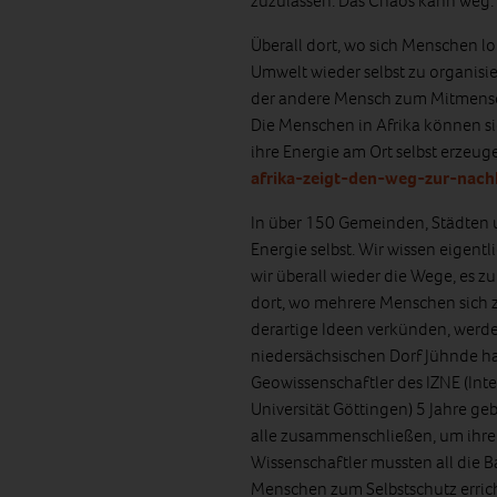
zuzulassen. Das Chaos kann weg.
Überall dort, wo sich Menschen l
Umwelt wieder selbst zu organisie
der andere Mensch zum Mitmensche
Die Menschen in Afrika können sic
ihre Energie am Ort selbst erzeug
afrika-zeigt-den-weg-zur-nachh
In über 150 Gemeinden, Städten 
Energie selbst. Wir wissen eigentli
wir überall wieder die Wege, es z
dort, wo mehrere Menschen sich
derartige Ideen verkünden, werde
niedersächsischen Dorf Jühnde 
Geowissenschaftler des IZNE (Int
Universität Göttingen) 5 Jahre ge
alle zusammenschließen, um ihre 
Wissenschaftler mussten all die B
Menschen zum Selbstschutz errich