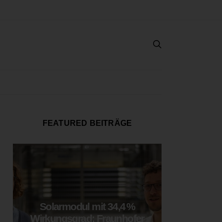
FEATURED BEITRÄGE
Solarmodul mit 34,4 %
LOOP
Wirkungsgrad: Fraunhofer
München