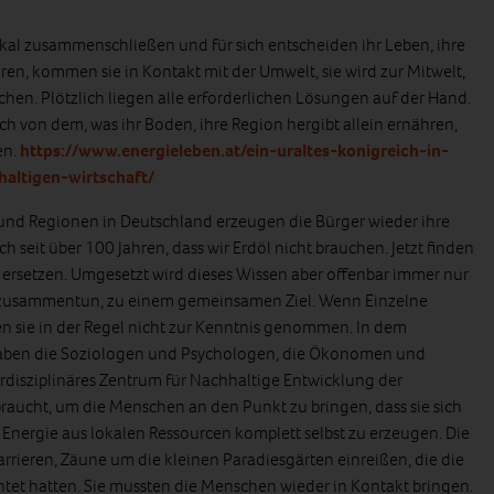
okal zusammenschließen und für sich entscheiden ihr Leben, ihre
ren, kommen sie in Kontakt mit der Umwelt, sie wird zur Mitwelt,
n. Plötzlich liegen alle erforderlichen Lösungen auf der Hand.
h von dem, was ihr Boden, ihre Region hergibt allein ernähren,
en.
https://www.energieleben.at/ein-uraltes-konigreich-in-
altigen-wirtschaft/
und Regionen in Deutschland erzeugen die Bürger wieder ihre
ch seit über 100 Jahren, dass wir Erdöl nicht brauchen. Jetzt finden
u ersetzen. Umgesetzt wird dieses Wissen aber offenbar immer nur
 zusammentun, zu einem gemeinsamen Ziel. Wenn Einzelne
n sie in der Regel nicht zur Kenntnis genommen. In dem
haben die Soziologen und Psychologen, die Ökonomen und
erdisziplinäres Zentrum für Nachhaltige Entwicklung der
braucht, um die Menschen an den Punkt zu bringen, dass sie sich
Energie aus lokalen Ressourcen komplett selbst zu erzeugen. Die
arrieren, Zäune um die kleinen Paradiesgärten einreißen, die die
tet hatten. Sie mussten die Menschen wieder in Kontakt bringen.