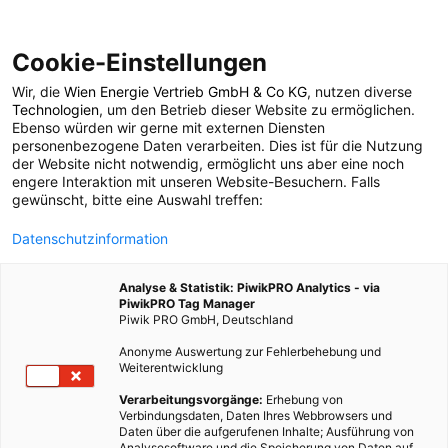
Cookie-Einstellungen
Wir, die
Wien Energie Vertrieb GmbH & Co KG
, nutzen diverse
LEBEN
Technologien
, um den Betrieb dieser Website zu ermöglichen.
Ebenso würden wir gerne mit externen Diensten
Energiesparideen für
personenbezogene Daten verarbeiten. Dies ist für die Nutzung
der Website nicht notwendig, ermöglicht uns aber eine noch
engere Interaktion mit unseren Website-Besuchern. Falls
die kommende Kälte
gewünscht, bitte eine Auswahl treffen:
Datenschutzinformation
3. DEZEMBER 2013
3 MINUTEN LESEZEIT
Analyse & Statistik: PiwikPRO Analytics - via
PiwikPRO Tag Manager
Piwik PRO GmbH, Deutschland
Anonyme Auswertung zur Fehlerbehebung und
Weiterentwicklung
Verarbeitungsvorgänge:
Erhebung von
Verbindungsdaten, Daten Ihres Webbrowsers und
Daten über die aufgerufenen Inhalte; Ausführung von
Analysesoftware und die Speicherung von Daten auf