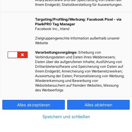
Ihrem Endgerät; Statistikerstellung für Auswertungen.
Targeting/Profiling/Werbung: Facebook Pixel - via
PiwikPRO Tag Manager
Facebook Inc., Irland
Der Winter steht vor der Tür. Und blickt man aufs
Zielgruppengerechte Information außerhalb unserer
Thermometer, könnte man zum Schluss kommen: er ist
Website
schon da. Die Kälte hat Österreich im Griff und auch wenn
Verarbeitungsvorgänge:
Erhebung von
der Schnee vielerorts – noch – nicht liegenbleibt, wird’s Zeit
Verbindungsdaten und Daten ihres Webbrowsers;
Daten über die aufgerufenen Inhalte; Ausführung von
für zündende Ideen. Denn wie soll das sonst
Drittanbietersoftware und Speicherung von Daten auf
zusammengehen: Energiesparen und trotzdem angenehm
ihrem Endgerät; Anreicherung von Werbenetzwerken;
Auswertung der Daten; Personalisierung von Werbung;
warm? – Kreativität ist gefragt.
Wiedererkennung und Bewerbung von
Websitebesuchern auf fremden Websites, Messung
des Werbeerfolgs
Dieser Artikel wurde am 3. Dezember 2013 veröffentlicht
und ist möglicherweise nicht mehr aktuell!
Alles akzeptieren
Alles ablehnen
Wissbegierig, wie Energieleben nunmal ist, haben wir via
Speichern und schließen
Scoopshot
unsere Leserinnen und Leser gefragt:
Was sind
Eure kreativen Energiesparideen für die kommende Kälte?