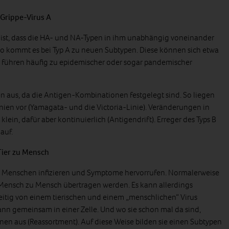
Grippe-Virus A
A ist, dass die HA- und NA-Typen in ihm unabhängig voneinander
 So kommt es bei Typ A zu neuen Subtypen. Diese können sich etwa
nd führen häufig zu epidemischer oder sogar pandemischer
en aus, da die Antigen-Kombinationen festgelegt sind. So liegen
inien vor (Yamagata- und die Victoria-Linie). Veränderungen in
klein, dafür aber kontinuierlich (Antigendrift). Erreger des Typs B
auf.
Tier zu Mensch
n Menschen infizieren und Symptome hervorrufen. Normalerweise
 Mensch zu Mensch übertragen werden. Es kann allerdings
eitig von einem tierischen und einem „menschlichen“ Virus
 dann gemeinsam in einer Zelle. Und wo sie schon mal da sind,
en aus (Reassortment). Auf diese Weise bilden sie einen Subtypen