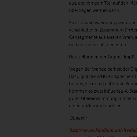
aus, der von dem Tier auf den 
übertragen werden kann.
So ist das Schweinegrippevirus en
verschiedenen Zusammenkünften 
Gensegmente aus aviären Viren, 
und aus menschlichen Viren.
Herstellung neuer Grippe-Impfst
Wegen der Wandelbarkeit der Grip
Dazu gibt die WHO entsprechen
heraus, die durch nationale Behö
kommen so zwei Influenza-A-Stäm
guter Übereinstimmung mit den 
einer Infizierung schützen.
Quellen:
http://www.klinikum.uni-heide