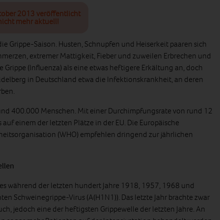
tober 2013 veröffentlicht
icht mehr aktuell!
 die Grippe-Saison. Husten, Schnupfen und Heiserkeit paaren sich
hmerzen, extremer Mattigkeit, Fieber und zuweilen Erbrechen und
e Grippe (Influenza) als eine etwas heftigere Erkältung an, doch
Heidelberg in Deutschland etwa die Infektionskrankheit, an deren
rben.
 rund 400.000 Menschen. Mit einer Durchimpfungsrate von rund 12
s auf einem der letzten Plätze in der EU. Die Europäische
itsorganisation (WHO) empfehlen dringend zur jährlichen
llen
s während der letzten hundert Jahre 1918, 1957, 1968 und
en Schweinegrippe-Virus (A(H1N1)). Das letzte Jahr brachte zwar
h, jedoch eine der heftigsten Grippewelle der letzten Jahre. An