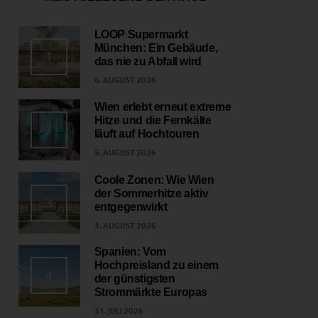
LOOP Supermarkt
München: Ein Gebäude,
1
das nie zu Abfall wird
6. AUGUST 2026
Wien erlebt erneut extreme
Hitze und die Fernkälte
2
läuft auf Hochtouren
5. AUGUST 2026
Coole Zonen: Wie Wien
der Sommerhitze aktiv
3
entgegenwirkt
3. AUGUST 2026
Spanien: Vom
Hochpreisland zu einem
4
der günstigsten
Strommärkte Europas
31. JULI 2026