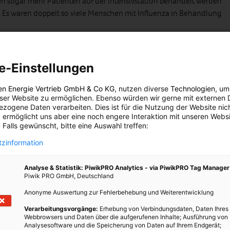
en sogar mehr Patienten auf der Intensivstation behandelt werden
 Es waren doppelt so viele Menschen mit Influenza in Behandlung
tpunkt für Grippe-Impfung
e-Einstellungen
ch Instituts empfiehlt vor allem Menschen aus den
ssen. Dazu zählen beispielsweise Menschen ab 60 Jahren und
en Energie Vertrieb GmbH & Co KG
, nutzen diverse
Technologien
, um
unsystem durch Vorerkrankungen wie Diabetes, Asthma oder
eser Website zu ermöglichen. Ebenso würden wir gerne mit externen 
ch Schwangere, Kleinkinder und Säuglinge, medizinisches
zogene Daten verarbeiten. Dies ist für die Nutzung der Website nic
ebskranke gehören zur Gruppe mit erhöhtem Risiko. Die beste Zeit,
 ermöglicht uns aber eine noch engere Interaktion mit unseren Websi
 Falls gewünscht, bitte eine Auswahl treffen:
en, ist in den Monaten Oktober/November. Sollte man es versäumt
h zu einem späteren Zeitpunkt nachholen.
zinformation
Analyse & Statistik: PiwikPRO Analytics - via PiwikPRO Tag Manager
Piwik PRO GmbH, Deutschland
. Dabei können sie in einer bestimmten Region ständig auftreten
 gewisse Zeit lang gehäuft auftreten (epidemisch) oder sich
Anonyme Auswertung zur Fehlerbehebung und Weiterentwicklung
 übergreifend ausbreiten (pandemisch).
Verarbeitungsvorgänge:
Erhebung von Verbindungsdaten, Daten Ihres
Webbrowsers und Daten über die aufgerufenen Inhalte; Ausführung von
en in Typ A, B und C. Dabei spielen nur die beiden ersteren als
Analysesoftware und die Speicherung von Daten auf Ihrem Endgerät;