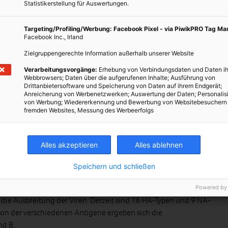
Statistikerstellung für Auswertungen.
en eine signifikante Rolle. Der Unterschied zwischen Typ A und B
g und Schweregrad der Erkrankung hervor. Während Typ B eher
Targeting/Profiling/Werbung: Facebook Pixel - via PiwikPRO Tag M
ungen verursacht, kommt es bei Typ A auch zu schweren bis
Facebook Inc., Irland
Zielgruppengerechte Information außerhalb unserer Website
chen auf. A-Vieren können allerdings auch Säugetiere wie
Verarbeitungsvorgänge:
Erhebung von Verbindungsdaten und Daten ih
or allem Vogelarten (aviäre Influenza) infizieren. Eine
Webbrowsers; Daten über die aufgerufenen Inhalte; Ausführung von
Drittanbietersoftware und Speicherung von Daten auf ihrem Endgerät;
 Tier zu Mensch und andersherum ist dabei möglich.
Anreicherung von Werbenetzwerken; Auswertung der Daten; Personalis
von Werbung; Wiedererkennung und Bewerbung von Websitebesuchern
fremden Websites, Messung des Werbeerfolgs
e Orthomyxoviren und daher ähnlich aufgebaut: Sie bestehen im
e und einem einzelnen RNA-Strang, der die Erbinformationen
Alles akzeptieren
Alles ablehnen
Speichern und schließen
genen, das Protein Hämagglutinin (HA) und das Protein
 Virushülle ihre stachelige Struktur. Die Oberflächenproteine
Powered by
 die Ausbreitung der Viren. Derzeit sind 16 HA-Typen und 9 NA-
on der verschiedenen Antigene ergeben sich die
nd B.