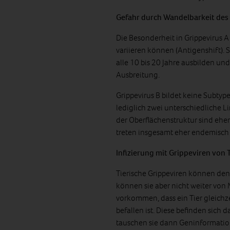
Gefahr durch Wandelbarkeit des 
Die Besonderheit in Grippevirus 
variieren können (Antigenshift).
alle 10 bis 20 Jahre ausbilden u
Ausbreitung.
Grippevirus B bildet keine Subtyp
lediglich zwei unterschiedliche L
der Oberflächenstruktur sind eher 
treten insgesamt eher endemisch 
I
nfizierung mit Grippeviren von 
Tierische Grippeviren können de
können sie aber nicht weiter von
vorkommen, dass ein Tier gleichz
befallen ist. Diese befinden sich
tauschen sie dann Geninformation