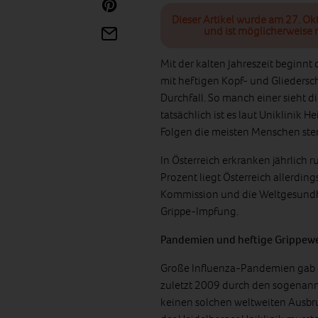
Dieser Artikel wurde am 27. Ok
und ist möglicherweise n
Mit der kalten Jahreszeit beginnt
mit heftigen Kopf- und Gliedersc
Durchfall. So manch einer sieht di
tatsächlich ist es laut Uniklinik 
Folgen die meisten Menschen ste
In Österreich erkranken jährlich
Prozent liegt Österreich allerding
Kommission und die Weltgesundhe
Grippe-Impfung.
Pandemien und heftige Grippewe
Große Influenza-Pandemien gab e
zuletzt 2009 durch den sogenannt
keinen solchen weltweiten Ausbruc