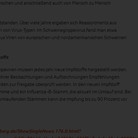
Menschen und anschließend auch von Mensch zu Mensch
tstanden. Über viele Jahre ergaben sich Reassortments aus
von Virus-Typen. Im Schweinegrippevirus fand man etwa
aus Viren von eurasischen und nordamerikanischen Schweinen
offe
peviren müssen jedes Jahr neue Impfstoffe hergestellt werden.
d ihrer Beobachtungen und Aufzeichnungen Empfehlungen
rden zur Freigabe überprüft werden. In den neuen Impfstoff
me und ein Influenza-B-Stamm, die aktuell im Umlauf sind. Bei
umlaufenden Stämmen kann die Impfung bis zu 90 Prozent vor
lberg.de/ShowSingleNews.176.0.html?