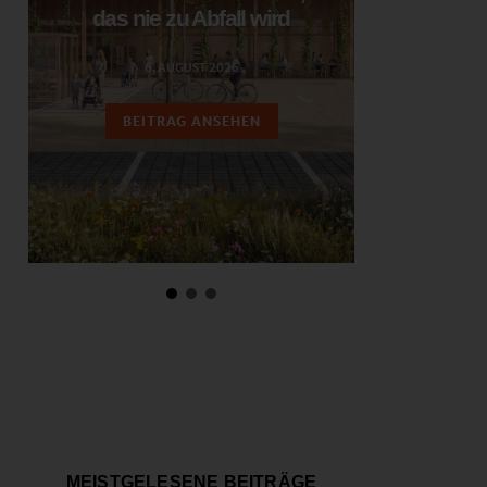
das nie zu Abfall wird
ent
6. AUGUST 2026
3.
BEITRAG ANSEHEN
BEIT
MEISTGELESENE BEITRÄGE