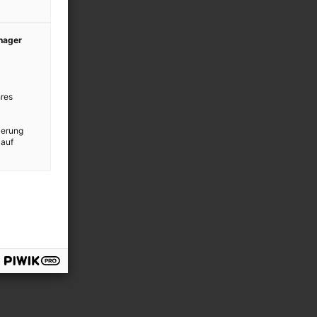
anager
res
ierung
 auf