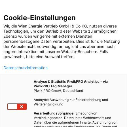
Cookie-Einstellungen
Wir, die
Wien Energie Vertrieb GmbH & Co KG
, nutzen diverse
LEBEN
Technologien
, um den Betrieb dieser Website zu ermöglichen.
Ebenso würden wir gerne mit externen Diensten
Grünes Licht für den
personenbezogene Daten verarbeiten. Dies ist für die Nutzung
der Website nicht notwendig, ermöglicht uns aber eine noch
engere Interaktion mit unseren Website-Besuchern. Falls
künstlichen Motoren-
gewünscht, bitte eine Auswahl treffen:
Datenschutzinformation
Lärm?
Analyse & Statistik: PiwikPRO Analytics - via
PiwikPRO Tag Manager
4. AUGUST 2011
2 MINUTEN LESEZEIT
Piwik PRO GmbH, Deutschland
Anonyme Auswertung zur Fehlerbehebung und
Weiterentwicklung
Verarbeitungsvorgänge:
Erhebung von
Verbindungsdaten, Daten Ihres Webbrowsers und
Daten über die aufgerufenen Inhalte; Ausführung von
Analysesoftware und die Speicherung von Daten auf