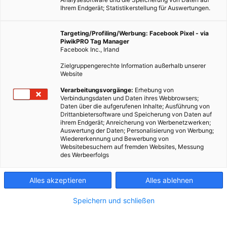
Ihrem Endgerät; Statistikerstellung für Auswertungen.
Targeting/Profiling/Werbung: Facebook Pixel - via
PiwikPRO Tag Manager
Facebook Inc., Irland
Zielgruppengerechte Information außerhalb unserer
Website
Verarbeitungsvorgänge:
Erhebung von
Verbindungsdaten und Daten ihres Webbrowsers;
Daten über die aufgerufenen Inhalte; Ausführung von
Dieser Artikel wurde am 4. August 2011 veröffentlicht und
Drittanbietersoftware und Speicherung von Daten auf
ihrem Endgerät; Anreicherung von Werbenetzwerken;
ist möglicherweise nicht mehr aktuell!Sind Elektroautos eine
Auswertung der Daten; Personalisierung von Werbung;
Gefahr für Fußgänger? – Wenn das übliche Motorengeräusch
Wiedererkennung und Bewerbung von
Websitebesuchern auf fremden Websites, Messung
plötzlich einer unscheinbaren Stille weicht, liegt…
des Werbeerfolgs
Dieser Artikel wurde am 4. August 2011 veröffentlicht
Alles akzeptieren
Alles ablehnen
und ist möglicherweise nicht mehr aktuell!
Speichern und schließen
Sind Elektroautos eine Gefahr für Fußgänger? – Wenn das
übliche Motorengeräusch plötzlich einer unscheinbaren Stille