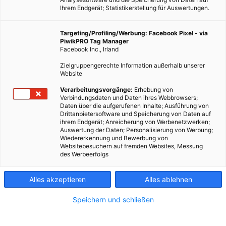
Ihrem Endgerät; Statistikerstellung für Auswertungen.
Targeting/Profiling/Werbung: Facebook Pixel - via
PiwikPRO Tag Manager
Facebook Inc., Irland
Zielgruppengerechte Information außerhalb unserer
Website
Verarbeitungsvorgänge:
Erhebung von
Verbindungsdaten und Daten ihres Webbrowsers;
Daten über die aufgerufenen Inhalte; Ausführung von
Der Frühling steht vor der Tür, aber die heutige
Drittanbietersoftware und Speicherung von Daten auf
ihrem Endgerät; Anreicherung von Werbenetzwerken;
Gartengestaltung bietet kaum mehr passende Nist- und
Auswertung der Daten; Personalisierung von Werbung;
Brutplätze für heimische Vögel oder Lebensraum für
Wiedererkennung und Bewerbung von
Websitebesuchern auf fremden Websites, Messung
nützliche Insekten. Holen wir die gefiederten Sänger zurück
des Werbeerfolgs
in unsere Gärten. Bauanleitungen für Nistkästen finden Sie
hier.
Alles akzeptieren
Alles ablehnen
Dieser Artikel wurde am 16. März 2011 veröffentlicht
Speichern und schließen
und ist möglicherweise nicht mehr aktuell!