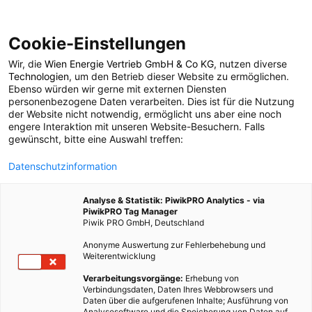
Cookie-Einstellungen
Wir, die
Wien Energie Vertrieb GmbH & Co KG
, nutzen diverse
LEBEN
Technologien
, um den Betrieb dieser Website zu ermöglichen.
Ebenso würden wir gerne mit externen Diensten
Heimische Vögel
personenbezogene Daten verarbeiten. Dies ist für die Nutzung
der Website nicht notwendig, ermöglicht uns aber eine noch
engere Interaktion mit unseren Website-Besuchern. Falls
brauchen unsere Hilfe
gewünscht, bitte eine Auswahl treffen:
Datenschutzinformation
16. MÄRZ 2011
2 MINUTEN LESEZEIT
Analyse & Statistik: PiwikPRO Analytics - via
PiwikPRO Tag Manager
Piwik PRO GmbH, Deutschland
Anonyme Auswertung zur Fehlerbehebung und
Weiterentwicklung
Verarbeitungsvorgänge:
Erhebung von
Verbindungsdaten, Daten Ihres Webbrowsers und
Daten über die aufgerufenen Inhalte; Ausführung von
Analysesoftware und die Speicherung von Daten auf