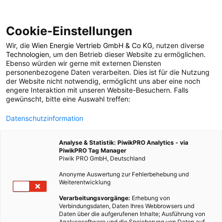
Cookie-Einstellungen
Wir, die
Wien Energie Vertrieb GmbH & Co KG
, nutzen diverse
LEBEN
Technologien
, um den Betrieb dieser Website zu ermöglichen.
Ebenso würden wir gerne mit externen Diensten
Ich wollt ich wär kein
personenbezogene Daten verarbeiten. Dies ist für die Nutzung
der Website nicht notwendig, ermöglicht uns aber eine noch
engere Interaktion mit unseren Website-Besuchern. Falls
Huhn – Öko-Test hat
gewünscht, bitte eine Auswahl treffen:
Datenschutzinformation
Hähnchenfleisch
Analyse & Statistik: PiwikPRO Analytics - via
getestet
PiwikPRO Tag Manager
Piwik PRO GmbH, Deutschland
Anonyme Auswertung zur Fehlerbehebung und
9. NOVEMBER 2013
2 MINUTEN LESEZEIT
Weiterentwicklung
Verarbeitungsvorgänge:
Erhebung von
Verbindungsdaten, Daten Ihres Webbrowsers und
Daten über die aufgerufenen Inhalte; Ausführung von
Analysesoftware und die Speicherung von Daten auf