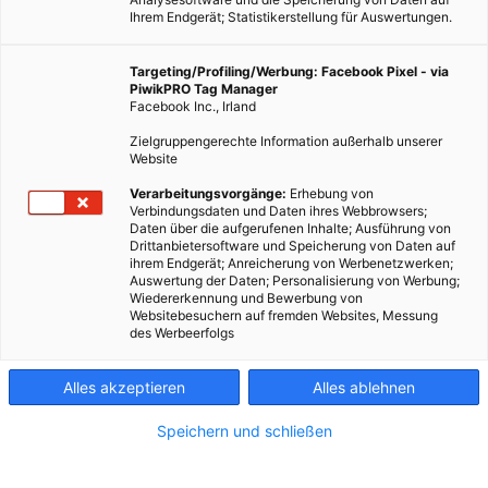
Ihrem Endgerät; Statistikerstellung für Auswertungen.
Targeting/Profiling/Werbung: Facebook Pixel - via
PiwikPRO Tag Manager
Facebook Inc., Irland
Zielgruppengerechte Information außerhalb unserer
Website
Verarbeitungsvorgänge:
Erhebung von
Verbindungsdaten und Daten ihres Webbrowsers;
Daten über die aufgerufenen Inhalte; Ausführung von
Drittanbietersoftware und Speicherung von Daten auf
ihrem Endgerät; Anreicherung von Werbenetzwerken;
Auswertung der Daten; Personalisierung von Werbung;
Wiedererkennung und Bewerbung von
Websitebesuchern auf fremden Websites, Messung
Dieser Artikel wurde am 9. November 2013 veröffentlicht
des Werbeerfolgs
und ist möglicherweise nicht mehr aktuell!Nach den letzten
Untersuchungen von Hühnchenfleisch schreibt Öko-Test:
Alles akzeptieren
Alles ablehnen
„Hühner sind arme Schweine“. Besser kann man es nicht…
Speichern und schließen
Dieser Artikel wurde am 9. November 2013 veröffentlicht
und ist möglicherweise nicht mehr aktuell!