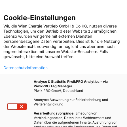
Cookie-Einstellungen
Wir, die
Wien Energie Vertrieb GmbH & Co KG
, nutzen diverse
MAGAZIN
Technologien
, um den Betrieb dieser Website zu ermöglichen.
Ebenso würden wir gerne mit externen Diensten
Staycation: Dein
personenbezogene Daten verarbeiten. Dies ist für die Nutzung
der Website nicht notwendig, ermöglicht uns aber eine noch
engere Interaktion mit unseren Website-Besuchern. Falls
Garten wird zum
gewünscht, bitte eine Auswahl treffen:
Datenschutzinformation
Sommercamp
Analyse & Statistik: PiwikPRO Analytics - via
PiwikPRO Tag Manager
27. JUNI 2022
2 MINUTEN LESEZEIT
Piwik PRO GmbH, Deutschland
Anonyme Auswertung zur Fehlerbehebung und
Weiterentwicklung
Verarbeitungsvorgänge:
Erhebung von
Verbindungsdaten, Daten Ihres Webbrowsers und
Daten über die aufgerufenen Inhalte; Ausführung von
Analysesoftware und die Speicherung von Daten auf