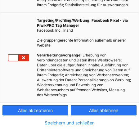
Ihrem Endgerät; Statistikerstellung für Auswertungen.
Targeting/Profiling/Werbung: Facebook Pixel - via
PiwikPRO Tag Manager
Facebook Inc., Irland
Zielgruppengerechte Information außerhalb unserer
Website
Verarbeitungsvorgänge:
Erhebung von
Verbindungsdaten und Daten ihres Webbrowsers;
Daten über die aufgerufenen Inhalte; Ausführung von
Drittanbietersoftware und Speicherung von Daten auf
ihrem Endgerät; Anreicherung von Werbenetzwerken;
Lust auf ein Abenteuer mit der ganzen Familie? Ohne
Auswertung der Daten; Personalisierung von Werbung;
Wiedererkennung und Bewerbung von
schlechten Gewissen gegenüber der Geldbörse und der
Websitebesuchern auf fremden Websites, Messung
Natur? Staycation ist die Lösung.
des Werbeerfolgs
Dieser Artikel wurde am 27. Juni 2022 veröffentlicht
Alles akzeptieren
Alles ablehnen
und ist möglicherweise nicht mehr aktuell!
Speichern und schließen
Urlaubslust kennt und verspürt wahrscheinlich jeder auf diesem
Planeten. In den letzten Jahren, wo jedoch der Klimawandel