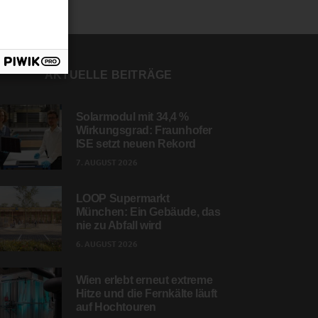
AKTUELLE BEITRÄGE
Solarmodul mit 34,4 %
Wirkungsgrad: Fraunhofer
ISE setzt neuen Rekord
7. AUGUST 2026
LOOP Supermarkt
München: Ein Gebäude, das
nie zu Abfall wird
6. AUGUST 2026
Wien erlebt erneut extreme
Hitze und die Fernkälte läuft
auf Hochtouren