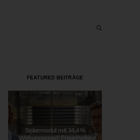
FEATURED BEITRÄGE
Solarmodul mit 34,4 %
LOOP
Wirkungsgrad: Fraunhofer
München