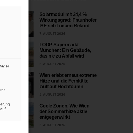
Solarmodul mit 34,4 %
Wirkungsgrad: Fraunhofer
1
ISE setzt neuen Rekord
7. AUGUST 2026
LOOP Supermarkt
München: Ein Gebäude,
2
das nie zu Abfall wird
6. AUGUST 2026
anager
Wien erlebt erneut extreme
Hitze und die Fernkälte
3
läuft auf Hochtouren
res
5. AUGUST 2026
ierung
Coole Zonen: Wie Wien
 auf
der Sommerhitze aktiv
4
entgegenwirkt
3. AUGUST 2026