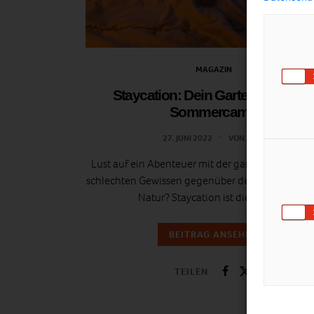
MAGAZIN
Staycation: Dein Garten wird zu
Sommercamp
27. JUNI 2022
VON
ANJA
Lust auf ein Abenteuer mit der ganzen Familie?
schlechten Gewissen gegenüber der Geldbörse u
Natur? Staycation ist die Lösung.
BEITRAG ANSEHEN
TEILEN