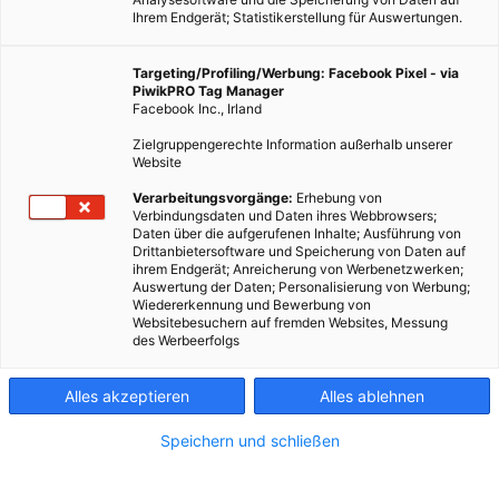
Ihrem Endgerät; Statistikerstellung für Auswertungen.
Targeting/Profiling/Werbung: Facebook Pixel - via
PiwikPRO Tag Manager
Facebook Inc., Irland
Zielgruppengerechte Information außerhalb unserer
Website
Dieser Artikel wurde am 2. Juni 2009 veröffentlicht und ist
Verarbeitungsvorgänge:
Erhebung von
Verbindungsdaten und Daten ihres Webbrowsers;
möglicherweise nicht mehr aktuell!Der Stand-by-Modus von
Daten über die aufgerufenen Inhalte; Ausführung von
Elektrogeräten ist praktisch – aber er verbraucht auch eine
Drittanbietersoftware und Speicherung von Daten auf
ihrem Endgerät; Anreicherung von Werbenetzwerken;
Menge Strom. Wer in Urlaub…
Auswertung der Daten; Personalisierung von Werbung;
Wiedererkennung und Bewerbung von
Websitebesuchern auf fremden Websites, Messung
Dieser Artikel wurde am 2. Juni 2009 veröffentlicht
des Werbeerfolgs
und ist möglicherweise nicht mehr aktuell!
Alles akzeptieren
Alles ablehnen
Der Stand-by-Modus von Elektrogeräten ist praktisch – aber
er verbraucht auch eine Menge Strom. Wer in Urlaub fährt,
Speichern und schließen
sollte den Stecker ziehe
n.
Wer im Urlaub Geld sparen möchte, sollte seinen