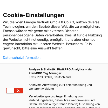
Cookie-Einstellungen
Wir, die
Wien Energie Vertrieb GmbH & Co KG
, nutzen diverse
LEBEN
Technologien
, um den Betrieb dieser Website zu ermöglichen.
Ebenso würden wir gerne mit externen Diensten
Strom sparend in den
personenbezogene Daten verarbeiten. Dies ist für die Nutzung
der Website nicht notwendig, ermöglicht uns aber eine noch
engere Interaktion mit unseren Website-Besuchern. Falls
Urlaub
gewünscht, bitte eine Auswahl treffen:
Datenschutzinformation
2. JUNI 2009
2 MINUTEN LESEZEIT
Analyse & Statistik: PiwikPRO Analytics - via
PiwikPRO Tag Manager
Piwik PRO GmbH, Deutschland
Anonyme Auswertung zur Fehlerbehebung und
Weiterentwicklung
Verarbeitungsvorgänge:
Erhebung von
Verbindungsdaten, Daten Ihres Webbrowsers und
Daten über die aufgerufenen Inhalte; Ausführung von
Analysesoftware und die Speicherung von Daten auf