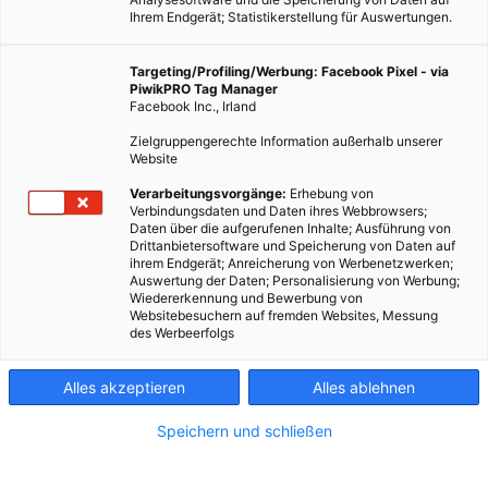
Ihrem Endgerät; Statistikerstellung für Auswertungen.
Targeting/Profiling/Werbung: Facebook Pixel - via
PiwikPRO Tag Manager
Facebook Inc., Irland
Zielgruppengerechte Information außerhalb unserer
Website
LEBEN
Verarbeitungsvorgänge:
Erhebung von
Energieleben Grün7 Instawalk: Grün im Innenhof
Verbindungsdaten und Daten ihres Webbrowsers;
Daten über die aufgerufenen Inhalte; Ausführung von
Drittanbietersoftware und Speicherung von Daten auf
9. AUGUST 2013
VON
ENERGIELEBEN REDAKTION
ihrem Endgerät; Anreicherung von Werbenetzwerken;
Auswertung der Daten; Personalisierung von Werbung;
Wien zählt zu den grünsten Metropolen der Welt. Und
Wiedererkennung und Bewerbung von
tatsächlich: In den Wiener Innenhöfen versteckt sich nicht
Websitebesuchern auf fremden Websites, Messung
des Werbeerfolgs
selten eine echte Natur-Oase! Energieleben.at lädt zum
Instawalk und lüftet die grünen Geheimnisse des 7. Bezirks.
Alles akzeptieren
Alles ablehnen
BEITRAG ANSEHEN
Speichern und schließen
TEILEN