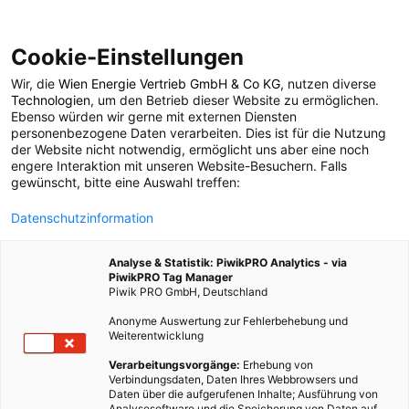
Cookie-Einstellungen
Wir, die
Wien Energie Vertrieb GmbH & Co KG
, nutzen diverse
POSTS BY TAG
Technologien
, um den Betrieb dieser Website zu ermöglichen.
Ebenso würden wir gerne mit externen Diensten
7. Bezirk
personenbezogene Daten verarbeiten. Dies ist für die Nutzung
der Website nicht notwendig, ermöglicht uns aber eine noch
engere Interaktion mit unseren Website-Besuchern. Falls
gewünscht, bitte eine Auswahl treffen:
1 BEITRAG
Datenschutzinformation
Analyse & Statistik: PiwikPRO Analytics - via
PiwikPRO Tag Manager
Piwik PRO GmbH, Deutschland
Anonyme Auswertung zur Fehlerbehebung und
Weiterentwicklung
Verarbeitungsvorgänge:
Erhebung von
Verbindungsdaten, Daten Ihres Webbrowsers und
Daten über die aufgerufenen Inhalte; Ausführung von
Analysesoftware und die Speicherung von Daten auf