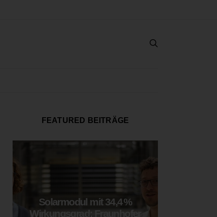
FEATURED BEITRÄGE
Solarmodul mit 34,4 %
LOOP
Wirkungsgrad: Fraunhofer
München