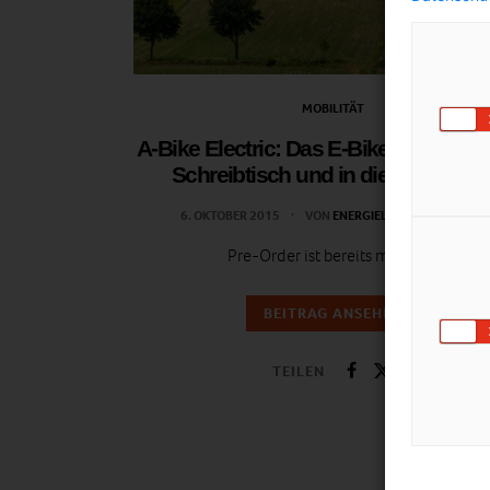
MOBILITÄT
A-Bike Electric: Das E-Bike, das unte
Schreibtisch und in die Öffis pass
6. OKTOBER 2015
VON
ENERGIELEBEN REDAKTION
Pre-Order ist bereits möglich.
BEITRAG ANSEHEN
TEILEN