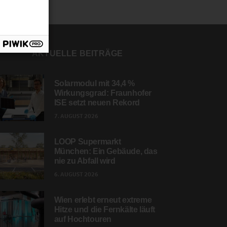
AKTUELLE BEITRÄGE
Solarmodul mit 34,4 %
Wirkungsgrad: Fraunhofer
ISE setzt neuen Rekord
7. AUGUST 2026
LOOP Supermarkt
München: Ein Gebäude, das
nie zu Abfall wird
6. AUGUST 2026
Wien erlebt erneut extreme
Hitze und die Fernkälte läuft
auf Hochtouren