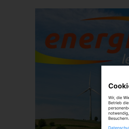
Cooki
Wir, die
Wi
Betrieb di
personenbe
notwendig,
Besuchern.
Datenschut