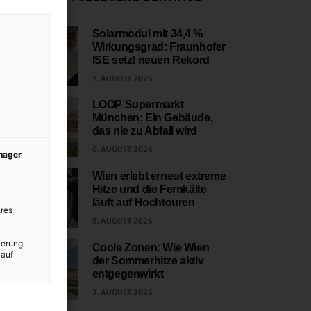
Solarmodul mit 34,4 %
Wirkungsgrad: Fraunhofer
1
ISE setzt neuen Rekord
7. AUGUST 2026
LOOP Supermarkt
München: Ein Gebäude,
2
das nie zu Abfall wird
6. AUGUST 2026
anager
Wien erlebt erneut extreme
Hitze und die Fernkälte
3
läuft auf Hochtouren
res
5. AUGUST 2026
ierung
Coole Zonen: Wie Wien
 auf
der Sommerhitze aktiv
4
entgegenwirkt
3. AUGUST 2026