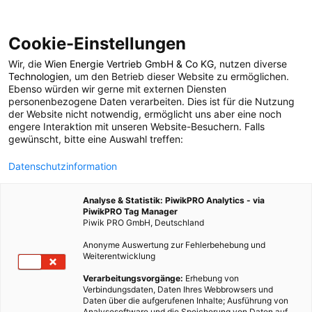
Cookie-Einstellungen
Wir, die
Wien Energie Vertrieb GmbH & Co KG
, nutzen diverse
POSTS BY TAG
Technologien
, um den Betrieb dieser Website zu ermöglichen.
Ebenso würden wir gerne mit externen Diensten
Aktivitäten für
personenbezogene Daten verarbeiten. Dies ist für die Nutzung
der Website nicht notwendig, ermöglicht uns aber eine noch
engere Interaktion mit unseren Website-Besuchern. Falls
Zuhause
gewünscht, bitte eine Auswahl treffen:
Datenschutzinformation
1 BEITRAG
Analyse & Statistik: PiwikPRO Analytics - via
PiwikPRO Tag Manager
Piwik PRO GmbH, Deutschland
Anonyme Auswertung zur Fehlerbehebung und
Weiterentwicklung
Verarbeitungsvorgänge:
Erhebung von
Verbindungsdaten, Daten Ihres Webbrowsers und
Daten über die aufgerufenen Inhalte; Ausführung von
Analysesoftware und die Speicherung von Daten auf