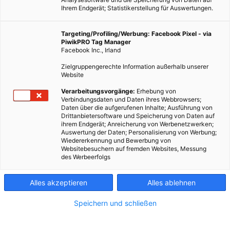
Ihrem Endgerät; Statistikerstellung für Auswertungen.
Targeting/Profiling/Werbung: Facebook Pixel - via
PiwikPRO Tag Manager
Facebook Inc., Irland
Zielgruppengerechte Information außerhalb unserer
Website
ERNÄHRUNG
Verarbeitungsvorgänge:
Erhebung von
Verbindungsdaten und Daten ihres Webbrowsers;
Wasser statt Fungizide
Daten über die aufgerufenen Inhalte; Ausführung von
Drittanbietersoftware und Speicherung von Daten auf
23. SEPTEMBER 2014
VON
MARTINA LIEL
ihrem Endgerät; Anreicherung von Werbenetzwerken;
Auswertung der Daten; Personalisierung von Werbung;
Heißwasser-Dusche schützt Äpfel vor Lagerfäule und verringert
Wiedererkennung und Bewerbung von
Pestizideinsatz. Was machen Sie mit einem Apfel, bevor Sie
Websitebesuchern auf fremden Websites, Messung
des Werbeerfolgs
herzhaft reinbeißen? Wahrscheinlich ihn erst mal gründlich
abspülen und abrubbeln, denn man weiß ja…
Alles akzeptieren
Alles ablehnen
BEITRAG ANSEHEN
Speichern und schließen
TEILEN