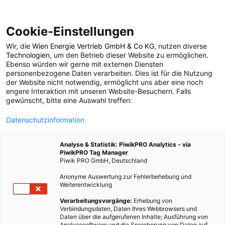
Cookie-Einstellungen
Wir, die
Wien Energie Vertrieb GmbH & Co KG
, nutzen diverse
POSTS BY TAG
Technologien
, um den Betrieb dieser Website zu ermöglichen.
Ebenso würden wir gerne mit externen Diensten
Apple Park
personenbezogene Daten verarbeiten. Dies ist für die Nutzung
der Website nicht notwendig, ermöglicht uns aber eine noch
engere Interaktion mit unseren Website-Besuchern. Falls
gewünscht, bitte eine Auswahl treffen:
1 BEITRAG
Datenschutzinformation
Analyse & Statistik: PiwikPRO Analytics - via
PiwikPRO Tag Manager
Piwik PRO GmbH, Deutschland
Anonyme Auswertung zur Fehlerbehebung und
Weiterentwicklung
Verarbeitungsvorgänge:
Erhebung von
Verbindungsdaten, Daten Ihres Webbrowsers und
Daten über die aufgerufenen Inhalte; Ausführung von
Analysesoftware und die Speicherung von Daten auf