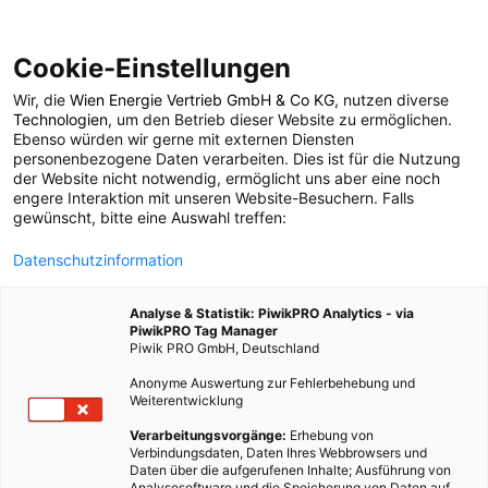
Cookie-Einstellungen
Wir, die
Wien Energie Vertrieb GmbH & Co KG
, nutzen diverse
POSTS BY TAG
Technologien
, um den Betrieb dieser Website zu ermöglichen.
Ebenso würden wir gerne mit externen Diensten
Arbeitsverhältnisse
personenbezogene Daten verarbeiten. Dies ist für die Nutzung
der Website nicht notwendig, ermöglicht uns aber eine noch
engere Interaktion mit unseren Website-Besuchern. Falls
gewünscht, bitte eine Auswahl treffen:
1 BEITRAG
Datenschutzinformation
Analyse & Statistik: PiwikPRO Analytics - via
PiwikPRO Tag Manager
Piwik PRO GmbH, Deutschland
Anonyme Auswertung zur Fehlerbehebung und
Weiterentwicklung
Verarbeitungsvorgänge:
Erhebung von
Verbindungsdaten, Daten Ihres Webbrowsers und
Daten über die aufgerufenen Inhalte; Ausführung von
Analysesoftware und die Speicherung von Daten auf