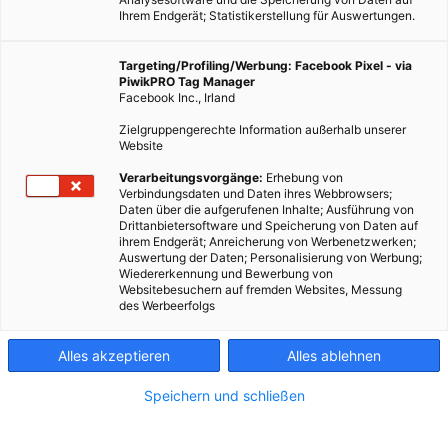
Ihrem Endgerät; Statistikerstellung für Auswertungen.
Targeting/Profiling/Werbung: Facebook Pixel - via
PiwikPRO Tag Manager
ENERGIEPOLITIK
Facebook Inc., Irland
Profis am Wort: Je lästiger wir Konsumenten, desto fairer
Zielgruppengerechte Information außerhalb unserer
die Welt.
Website
6. DEZEMBER 2013
VON
ENERGIELEBEN REDAKTION
Verarbeitungsvorgänge:
Erhebung von
Verbindungsdaten und Daten ihres Webbrowsers;
Fairtrade Österreich-Geschäftsführer Hartwig Kirner über eine
Daten über die aufgerufenen Inhalte; Ausführung von
Drittanbietersoftware und Speicherung von Daten auf
bessere Welt, die möglich ist – und den Beitrag, den wir alle
ihrem Endgerät; Anreicherung von Werbenetzwerken;
leisten müssen.
Auswertung der Daten; Personalisierung von Werbung;
Wiedererkennung und Bewerbung von
Websitebesuchern auf fremden Websites, Messung
BEITRAG ANSEHEN
des Werbeerfolgs
TEILEN
Alles akzeptieren
Alles ablehnen
Speichern und schließen