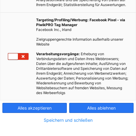
Ihrem Endgerät; Statistikerstellung für Auswertungen.
Targeting/Profiling/Werbung: Facebook Pixel - via
PiwikPRO Tag Manager
Facebook Inc., Irland
Zielgruppengerechte Information außerhalb unserer
Website
MOBILITÄT
Verarbeitungsvorgänge:
Erhebung von
Verbindungsdaten und Daten ihres Webbrowsers;
Autofreie Stadt
Daten über die aufgerufenen Inhalte; Ausführung von
Drittanbietersoftware und Speicherung von Daten auf
11. MAI 2017
VON
ENERGIELEBEN REDAKTION
ihrem Endgerät; Anreicherung von Werbenetzwerken;
Auswertung der Daten; Personalisierung von Werbung;
Mehrere Städte weltweit haben mittlerweile Pläne autofrei zu
Wiedererkennung und Bewerbung von
werden.
Websitebesuchern auf fremden Websites, Messung
des Werbeerfolgs
BEITRAG ANSEHEN
Alles akzeptieren
Alles ablehnen
TEILEN
Speichern und schließen