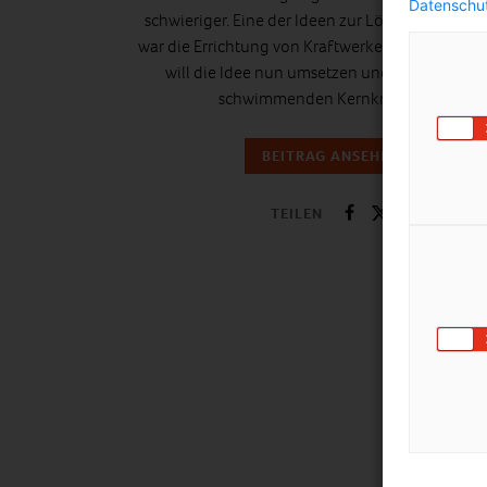
Datenschut
schwieriger. Eine der Ideen zur Lösung des Pro
war die Errichtung von Kraftwerken im Meer. Rus
will die Idee nun umsetzen und baut an ein
schwimmenden Kernkraftwerk.
BEITRAG ANSEHEN
TEILEN