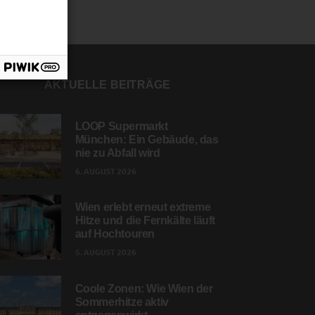
AKTUELLE BEITRÄGE
LOOP Supermarkt
München: Ein Gebäude, das
nie zu Abfall wird
6. AUGUST 2026
Wien erlebt erneut extreme
Hitze und die Fernkälte läuft
auf Hochtouren
5. AUGUST 2026
Coole Zonen: Wie Wien der
Sommerhitze aktiv