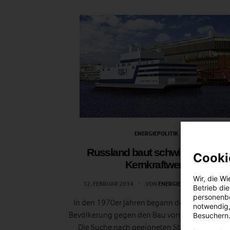
ENERGIEPOLITIK
Russland baut schwimmendes
Cooki
Kernkraftwerk
Wir, die
Wi
12. FEBRUAR 2014
VON
ENERGIELEBEN REDAKTION
Betrieb di
personenbe
In den 1970er Jahren begann der Widerstand 
notwendig,
Bevölkerung gegen den Bau von Atomkraftwer
Besuchern.
Die Suche nach geeigneten Standorten wur