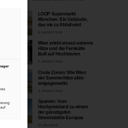
LOOP Supermarkt
München: Ein Gebäude,
1
das nie zu Abfall wird
6. AUGUST 2026
Wien erlebt erneut extreme
Hitze und die Fernkälte
2
läuft auf Hochtouren
5. AUGUST 2026
anager
Coole Zonen: Wie Wien
der Sommerhitze aktiv
3
entgegenwirkt
res
3. AUGUST 2026
Spanien: Vom
ierung
Hochpreisland zu einem
 auf
4
der günstigsten
Strommärkte Europas
31. JULI 2026